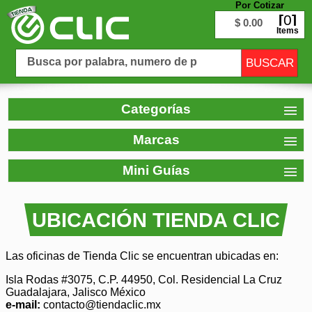
Por Cotizar
0
$ 0.00
Items
Categorías
Marcas
Mini Guías
UBICACIÓN TIENDA CLIC
Las oficinas de Tienda Clic se encuentran ubicadas en:
Isla Rodas #3075, C.P. 44950, Col. Residencial La Cruz
Guadalajara, Jalisco México
e-mail:
contacto@tiendaclic.mx