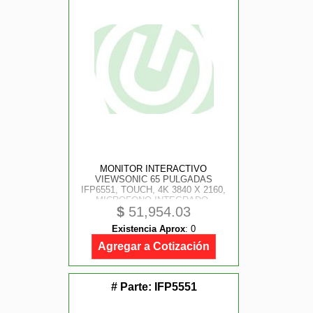
MONITOR INTERACTIVO
VIEWSONIC 65 PULGADAS
IFP6551, TOUCH, 4K 3840 X 2160,
MICROFONO INTEGRADO,
$
51,954.03
HDMI2.1, SALIDA HDMI, MODULO
WIFI INCLUIDO, USB-C, USB A Y B,
Existencia Aprox
:
0
ANDROID 14 EDLA, RANURA OPS,
ETHERNET, RS2
Agregar a Cotización
# Parte:
IFP5551