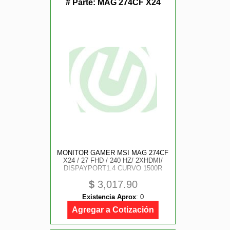
# Parte:
MAG 274CF X24
MONITOR GAMER MSI MAG 274CF
X24 / 27 FHD / 240 HZ/ 2XHDMI/
DISPAYPORT1.4 CURVO 1500R
$
3,017.90
Existencia Aprox
:
0
Agregar a Cotización