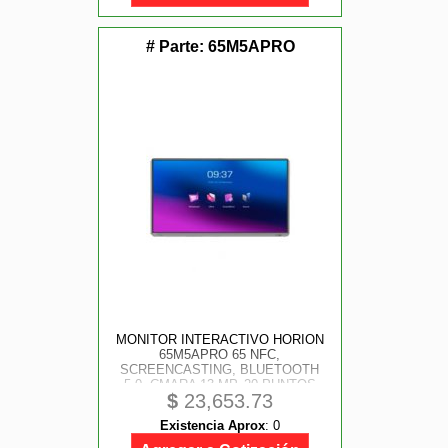
# Parte:
65M5APRO
MONITOR INTERACTIVO HORION
65M5APRO 65 NFC,
SCREENCASTING, BLUETOOTH
5.0, CMARA 13 MP, 20 PUNTOS
$
23,653.73
TCTILES, 10W/ 2, 350 CD/ M2,
CONTRASTE 12001, HDMI, DP,
Existencia Aprox
:
0
VGA