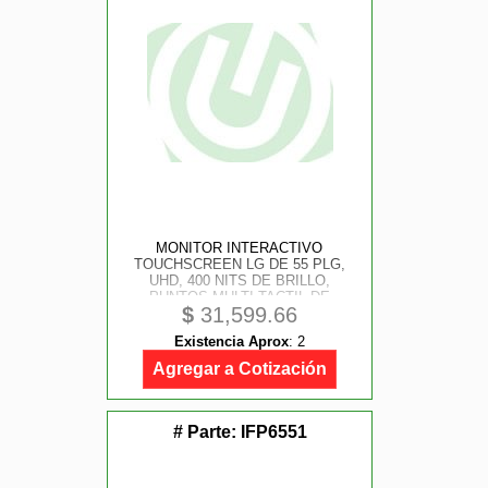
MONITOR INTERACTIVO
TOUCHSCREEN LG DE 55 PLG,
UHD, 400 NITS DE BRILLO,
PUNTOS MULTI-TACTIL DE
$
31,599.66
ESCRITURA 40 HDMI 3, ENTRADA
RGB/ AUDIO, ENTRADA RS232C,
Existencia Aprox
:
2
RJ45, USB 2.0, ANDROID 14
Agregar a Cotización
# Parte:
IFP6551