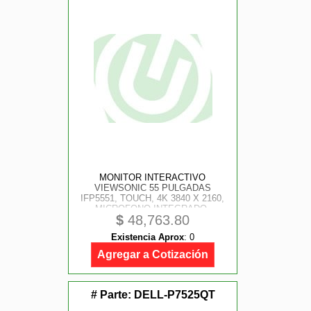
MONITOR INTERACTIVO
VIEWSONIC 55 PULGADAS
IFP5551, TOUCH, 4K 3840 X 2160,
MICROFONO INTEGRADO,
$
48,763.80
HDMI2.1, SALIDA HDMI, MODULO
WIFI INCLUIDO, USB-C, USB A Y B,
Existencia Aprox
:
0
ANDROID 14 EDLA, RANURA OPS,
ETHERNET, RS2
Agregar a Cotización
# Parte:
DELL-P7525QT