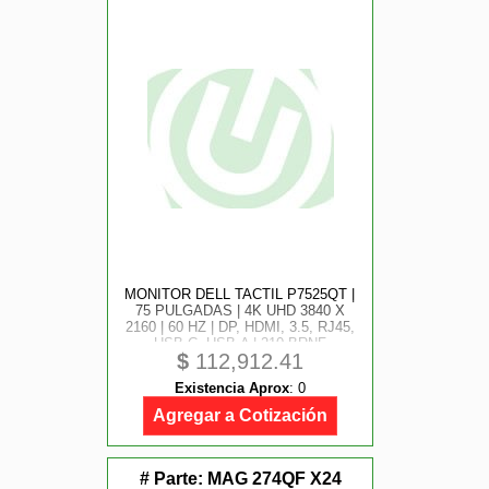
MONITOR DELL TACTIL P7525QT |
75 PULGADAS | 4K UHD 3840 X
2160 | 60 HZ | DP, HDMI, 3.5, RJ45,
USB-C, USB-A | 210-BRNF
$
112,912.41
Existencia Aprox
:
0
Agregar a Cotización
# Parte:
MAG 274QF X24