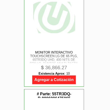
MONITOR INTERACTIVO
TOUCHSCREEN LG DE 65 PLG,
65TR3DQ UHD, 400 NITS DE
BRILLO, PUNTOS MULTI-TACTIL
$
36,866.27
DE ESCRITURA 40 HDMI 3,
ENTRADA RGB/ AUDIO, ENTRADA
Existencia Aprox
:
10
RS232C, RJ45, USB 2.0, ANDROID
14
Agregar a Cotización
# Parte:
55TR3DQ-
B,8806096475065