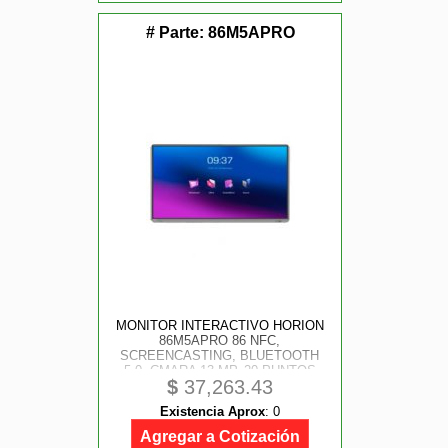
# Parte:
86M5APRO
MONITOR INTERACTIVO HORION
86M5APRO 86 NFC,
SCREENCASTING, BLUETOOTH
5.0, CMARA 13 MP, 20 PUNTOS
$
37,263.43
TCTILES, 10W/ 2, 350 CD/ M2,
CONTRASTE 12001, HDMI, DP,
Existencia Aprox
:
0
VGA
Agregar a Cotización