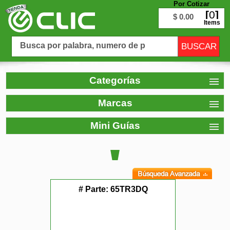
Por Cotizar
0
$ 0.00
Items
Categorías
Marcas
Mini Guías
# Parte:
65TR3DQ