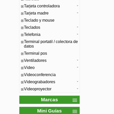
Tarjeta controladora
Tarjeta madre
Teclado y mouse
Teclados
Telefonia
Terminal portatil / colectora de
datos
Terminal pos
Ventiladores
Video
Videoconferencia
Videograbadores
Videoproyector
Marcas
Mini Guías