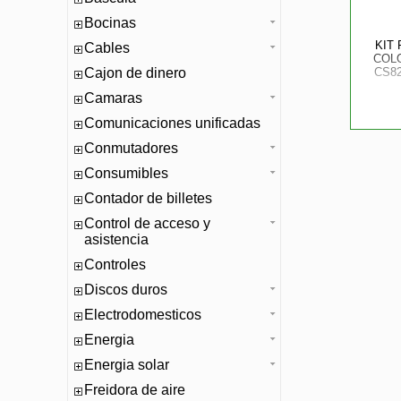
Bocinas
KIT
Cables
COLO
Cajon de dinero
CS82
Camaras
Comunicaciones unificadas
Conmutadores
Consumibles
Contador de billetes
Control de acceso y
asistencia
Controles
Discos duros
Electrodomesticos
Energia
Energia solar
Freidora de aire