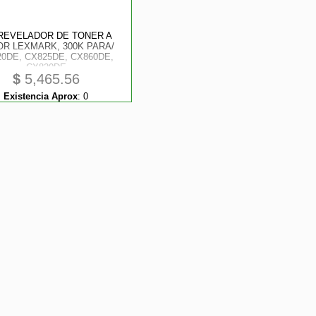
 REVELADOR DE TONER A
R LEXMARK, 300K PARA/
0DE, CX825DE, CX860DE,
CX820DE
$
5,465.56
Existencia Aprox
:
0