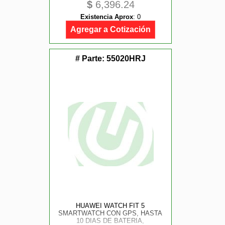
$
6,396.24
EXHAUSTIVA DEL SUENO, SPO2,
ASISTENCIA SANITARIA
Existencia Aprox
:
0
FAMILIAR, LLAMADAS, GPS, IOS
Y ANDROID, COLOR NEGRO
Agregar a Cotización
# Parte:
55020HRJ
HUAWEI WATCH FIT 5
SMARTWATCH CON GPS, HASTA
10 DIAS DE BATERIA,