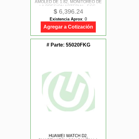
AMOLED DE 1.82, MONITOREO DE
LA PRESION ARTERIAL, ECG,
$
6,396.24
EXHAUSTIVA DEL SUENO, SPO2,
ASISTENCIA SANITARIA
Existencia Aprox
:
0
FAMILIAR, LLAMADAS, GPS, IOS
Y ANDROID, COLOR DORADO
Agregar a Cotización
# Parte:
55020FKG
HUAWEI WATCH D2,