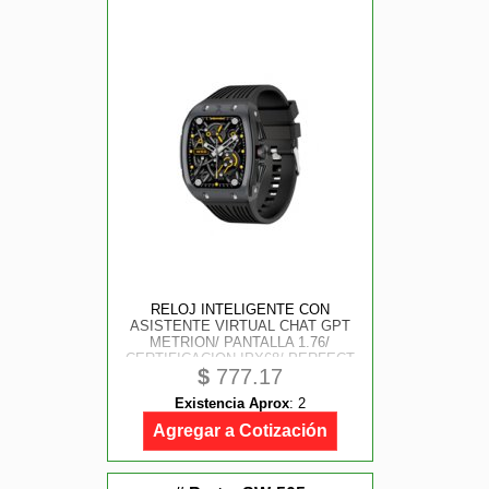
RELOJ INTELIGENTE CON
ASISTENTE VIRTUAL CHAT GPT
METRION/ PANTALLA 1.76/
CERTIFICACION IPX68/ PERFECT
$
777.17
CHOICE
Existencia Aprox
:
2
Agregar a Cotización