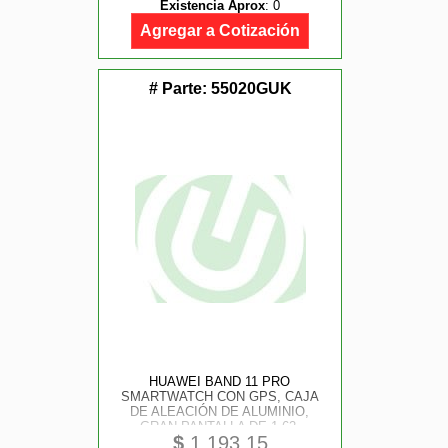
Existencia Aprox
:
0
Agregar a Cotización
# Parte:
55020GUK
HUAWEI BAND 11 PRO
SMARTWATCH CON GPS, CAJA
DE ALEACIÓN DE ALUMINIO,
GRAN PANTALLA DE 1.62,
$
1,193.15
FRECUENCIA CARDÍACA Y SPO