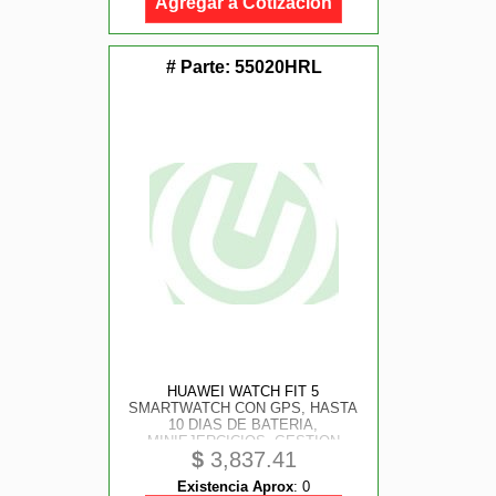
Agregar a Cotización
# Parte:
55020HRL
HUAWEI WATCH FIT 5
SMARTWATCH CON GPS, HASTA
10 DIAS DE BATERIA,
MINIEJERCICIOS, GESTION
$
3,837.41
AVANZADA DE LA SALUD,
MONITOR DE FRECUENCIA
Existencia Aprox
:
0
CARDIACA, SPO2, PARA