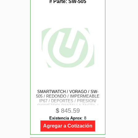
# Parte:
SW-505
SMARTWATCH / VORAGO / SW-
505 / REDONDO / IMPERMEABLE
IP67 / DEPORTES / PRESION/
OXIMETRO/ PANTALLA TACTIL /
$
845.59
MANOS LIBRES / CHAT GPT + 2
EXTENSIBLES METALICOS
Existencia Aprox
:
8
Agregar a Cotización