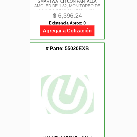
SMARTWATCH CON PANTALLA
AMOLED DE 1.82, MONITOREO DE
LA PRESION ARTERIAL, ECG,
$
6,396.24
EXHAUSTIVA DEL SUENO, SPO2,
ASISTENCIA SANITARIA
Existencia Aprox
:
0
FAMILIAR, LLAMADAS, GPS, IOS
Y ANDROID, COLOR AZUL
Agregar a Cotización
# Parte:
55020EXB