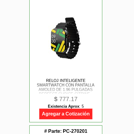
RELOJ INTELIGENTE
SMARTWATCH CON PANTALLA
AMOLED DE 1.96 PULGADAS
PERFECT CHOICE CITRINE -
$
777.17
NEGRO
Existencia Aprox
:
5
Agregar a Cotización
# Parte:
PC-270201