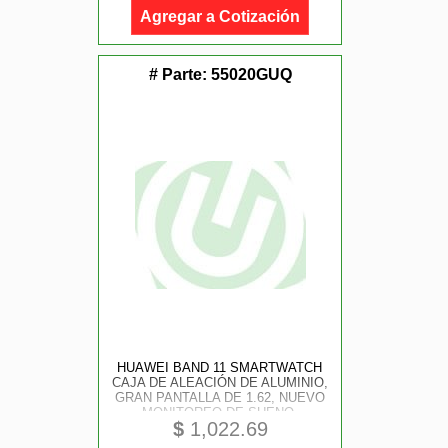
HOMBRES Y MUJERES, IOS Y
Agregar a Cotización
ANDROID, NEGRO
# Parte:
55020GUQ
HUAWEI BAND 11 SMARTWATCH
CAJA DE ALEACIÓN DE ALUMINIO,
GRAN PANTALLA DE 1.62, NUEVO
MONITOREO DE SUENO,
$
1,022.69
BIENESTAR EMOCIONAL, COLOR
NEGRO