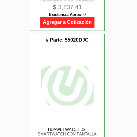
MINIEJERCICIOS, GESTION
$
3,837.41
AVANZADA DE LA SALUD,
MONITOR DE FRECUENCIA
Existencia Aprox
:
0
CARDIACA, SPO2, PARA
HOMBRES Y MUJERES, IOS Y
Agregar a Cotización
ANDROID, MORADO
# Parte:
55020DJC
HUAWEI WATCH D2,
SMARTWATCH CON PANTALLA