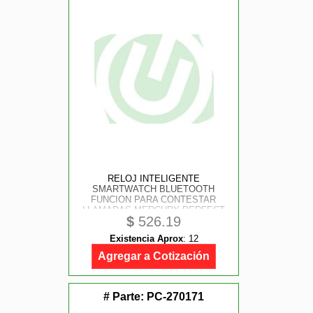
RELOJ INTELIGENTE
SMARTWATCH BLUETOOTH
FUNCION PARA CONTESTAR
LLAMADAS MERCURY PERFECT
$
526.19
CHOICE
Existencia Aprox
:
12
Agregar a Cotización
# Parte:
PC-270171