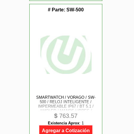
# Parte:
SW-500
SMARTWATCH / VORAGO / SW-
500 / RELOJ INTELIGENTE /
IMPERMEABLE IP67 / BT 5.1 /
AMOLED / MANOS LIBRES /
$
763.57
PRESION/ RITMO CARDIACO /
OXIMETRO / PANTALLA TACTIL +
Existencia Aprox
:
1
EXTENSIBLE BICOLOR / CHAT
GPT
Agregar a Cotización