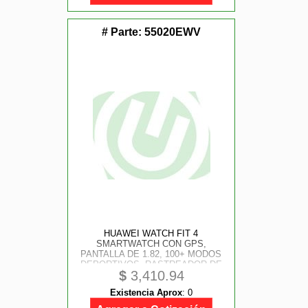
# Parte:
55020EWV
HUAWEI WATCH FIT 4
SMARTWATCH CON GPS,
PANTALLA DE 1.82, 100+ MODOS
DEPORTIVOS, RASTREADOR DE
$
3,410.94
FITNESS CON SPO AND #8322;,
ASISTENTE DE BIENESTAR
Existencia Aprox
:
0
EMOCIONAL, IOS AND ANDROID,
COLOR NEGRO