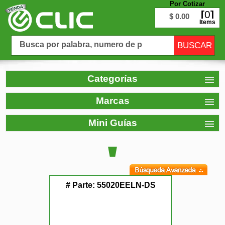
Por Cotizar
0
$ 0.00
Items
Categorías
Marcas
Mini Guías
# Parte:
55020EELN-DS