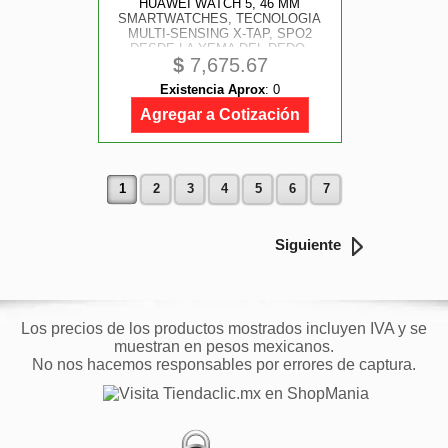
HUAWEI WATCH 5, 46 MM
SMARTWATCHES, TECNOLOGIA
MULTI-SENSING X-TAP, SPO2
DESDE LA YEMA DEL DEDO,
$
7,675.67
HEALTH GLANCE, ESIM, CON APP
ECG, HRV, DOS MODOS DE
Existencia Aprox
:
0
BATERIA HASTA 11 DIAS,
ANDROID E IOS, COLOR NEGRO
Agregar a Cotización
1
2
3
4
5
6
7
Siguiente
Los precios de los productos mostrados incluyen IVA y se
muestran en pesos mexicanos.
No nos hacemos responsables por errores de captura.