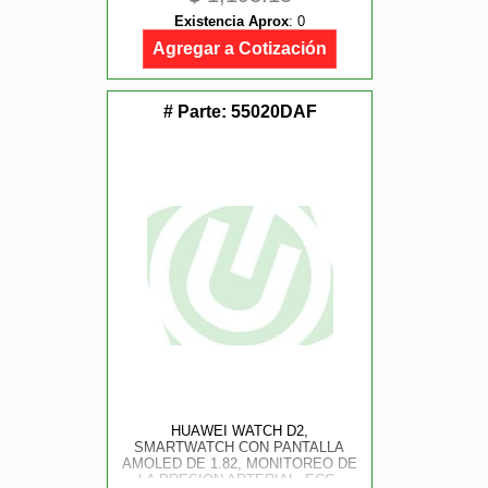
AND #8322;, NUEVO MONITOREO
Existencia Aprox
:
0
DE SUEÑO, BIENESTAR
EMOCIONAL, ANDROID AND IOS,
Agregar a Cotización
COLOR NEGRO
# Parte:
55020DAF
HUAWEI WATCH D2,
SMARTWATCH CON PANTALLA
AMOLED DE 1.82, MONITOREO DE
LA PRESION ARTERIAL, ECG,