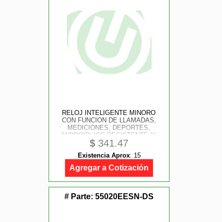
RELOJ INTELIGENTE MINORO
CON FUNCION DE LLAMADAS,
MEDICIONES, DEPORTES,
ANDROID/ IOS RESISTENTE AL
$
341.47
AGUA PERFECT CHOICE
Existencia Aprox
:
15
Agregar a Cotización
# Parte:
55020EESN-DS