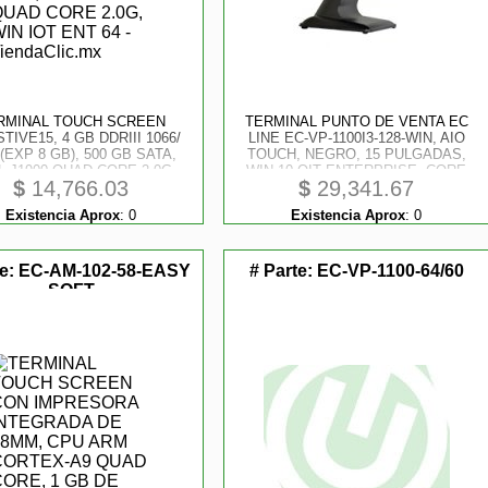
RMINAL TOUCH SCREEN
TERMINAL PUNTO DE VENTA EC
TIVE15, 4 GB DDRIII 1066/
LINE EC-VP-1100I3-128-WIN, AIO
 (EXP 8 GB), 500 GB SATA,
TOUCH, NEGRO, 15 PULGADAS,
L J1900 QUAD CORE 2.0G,
WIN 10 OIT ENTERPRISE, CORE
$
14,766.03
$
29,341.67
WIN IOT ENT 64
I3, RAM 8 GB, 128 GB SSD, 4 USB,
ETHERNET (RED), SERIAL, RJ11
Existencia Aprox
:
0
Existencia Aprox
:
0
te:
EC-AM-102-58-EASY
# Parte:
EC-VP-1100-64/60
SOFT
tores