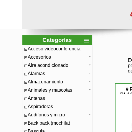
Categorías
Acceso videoconferencia
Accesorios
E
Aire acondicionado
p
d
Alarmas
Almacenamiento
# 
Animales y mascotas
BLAC
Antenas
Aspiradoras
Audifonos y micro
Back pack (mochila)
Bascula