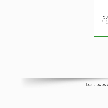
TOU
J190
U
Los precios 