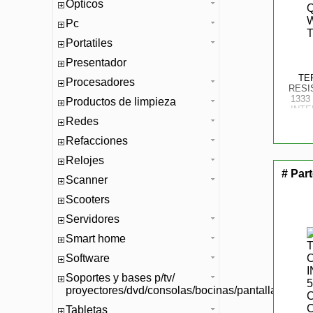
Opticos
Pc
Portatiles
Presentador
TE
Procesadores
RESIS
1333
Productos de limpieza
INTE
Redes
Refacciones
Relojes
# Par
Scanner
Scooters
Servidores
Smart home
Software
Soportes y bases p/tv/
proyectores/dvd/consolas/bocinas/pantallas/mono
Tabletas