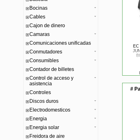
Bocinas
Cables
Cajon de dinero
Camaras
Comunicaciones unificadas
EC
JU
Conmutadores
B
Consumibles
Contador de billetes
Control de acceso y
asistencia
# P
Controles
Discos duros
Electrodomesticos
Energia
Energia solar
Freidora de aire