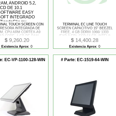
INAL TOUCH SCREEN CON
TERMINAL EC LINE TOUCH
PRESORA INTEGRADA DE
SCREEN CAPACITIVO 15" BEEZEL
M, CPU ARM CORTEX-A9
FREE, 4 GB DDRIII 1066/ 1333
AD CORE, 1 GB DE RAM,
(EXP 8 GB), SSD 64 GB, INTEL®
$
9,260.20
$
14,400.28
DROID 5.2, LCD DE 10.1
J1900 DUAL CORE® 2.0G
OFTWARE EASY SOFT
Existencia Aprox
:
0
Existencia Aprox
:
0
INTEGRADO
te:
EC-VP-1100-128-WIN
# Parte:
EC-1519-64-WIN