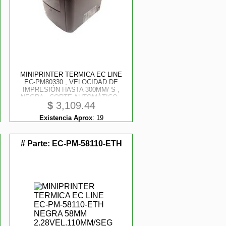
MINIPRINTER TERMICA EC LINE
EC-PM80330 , VELOCIDAD DE
IMPRESIÓN HASTA 300MM/ S ,
NEGRA , CORTE AUTOMÁTICO ,
$
3,109.44
ANCHO DE PAPEL 64MM/ 76MM ,
INTERFAZ ETHERNET-SERIAL-
Existencia Aprox
:
19
USB.
# Parte:
EC-PM-58110-ETH