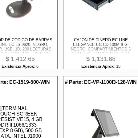
OR DE CODIGO DE BARRAS
CAJON DE DINERO EC LINE
LINE EC-LS-9620, NEGRO,
ELEGANCE EC-CD-100M-II-G,
, USB, 1D, 200 LECTURAS
NEGRO, COMPARTIMIENTOS 5
SEGUNDO, INCLUYE BASE
BILLETES - 7 MONEDAS, RJ11
$
1,412.65
$
1,131.68
Existencia Aprox
:
6
Existencia Aprox
:
15
rte:
EC-1519-500-WIN
# Parte:
EC-VP-1100I3-128-WIN