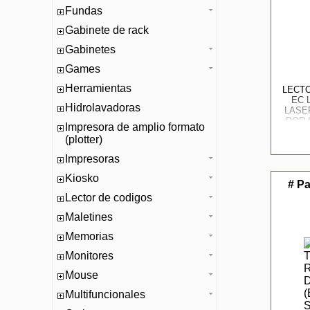
Fundas
Gabinete de rack
Gabinetes
Games
Herramientas
LECT
EC 
Hidrolavadoras
LASER
POR 
Impresora de amplio formato
(plotter)
Impresoras
Kiosko
# Pa
Lector de codigos
Maletines
Memorias
Monitores
Mouse
Multifuncionales