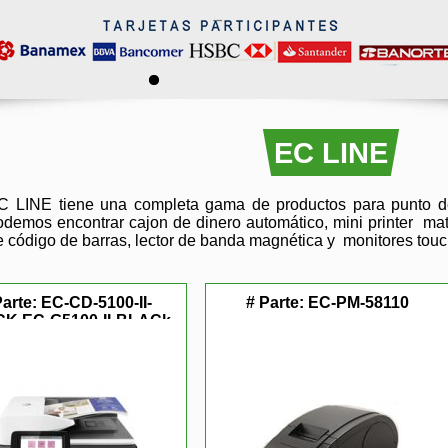
EC LINE
C LINE tiene una completa gama de productos para punto de
odemos encontrar cajon de dinero automático, mini printer mat
e código de barras, lector de banda magnética y monitores touc
Parte:
EC-CD-5100-II-
# Parte:
EC-PM-58110
K,EC-G5100-II-BLACk