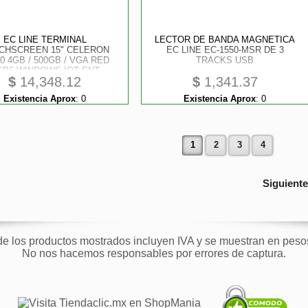
EC LINE TERMINAL
LECTOR DE BANDA MAGNETICA
CHSCREEN 15" CELERON
EC LINE EC-1550-MSR DE 3
0 4GB / 500GB / VGA RED
TRACKS USB
SB6 WINDOWS IOT ENT
$
14,348.12
$
1,341.37
Existencia Aprox
:
0
Existencia Aprox
:
0
1
2
3
4
Siguient
de los productos mostrados incluyen IVA y se muestran en pes
No nos hacemos responsables por errores de captura.