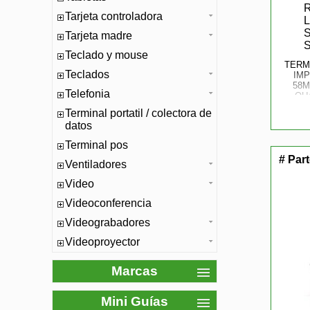
Tarjeta controladora
Tarjeta madre
Teclado y mouse
TERM
Teclados
IM
58M
Telefonia
QU
AN
Terminal portatil / colectora de
S
datos
Terminal pos
# Par
Ventiladores
Video
Videoconferencia
Videograbadores
Videoproyector
Marcas
Mini Guías