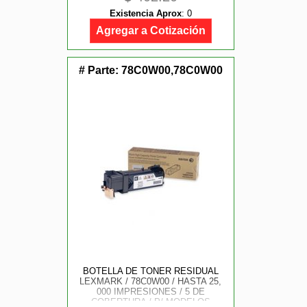
MC3224ADWE, C3326DW
Existencia Aprox
:
0
Agregar a Cotización
# Parte:
78C0W00,78C0W00
BOTELLA DE TONER RESIDUAL
LEXMARK / 78C0W00 / HASTA 25,
000 IMPRESIONES / 5 DE
COBERTURA / P/ MODELOS