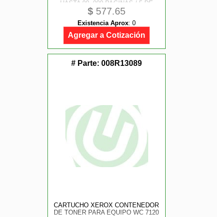
HASTA 90, 000 PAGINAS / 5 DE
$
577.65
COBERTURA
Existencia Aprox
:
0
Agregar a Cotización
# Parte:
008R13089
CARTUCHO XEROX CONTENEDOR
DE TONER PARA EQUIPO WC 7120