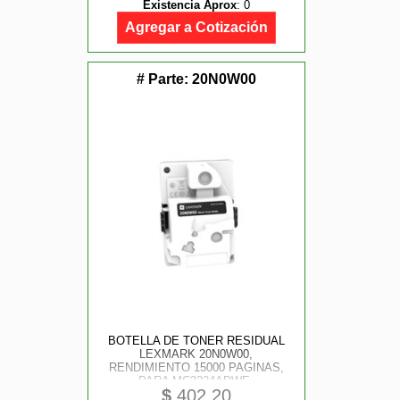
Existencia Aprox
:
0
Agregar a Cotización
# Parte:
20N0W00
BOTELLA DE TONER RESIDUAL
LEXMARK 20N0W00,
RENDIMIENTO 15000 PAGINAS,
PARA MC3224ADWE,
$
402.20
MC3326ADWE, C3224DW,