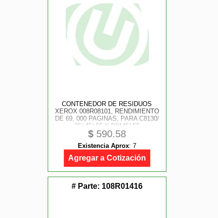
CONTENEDOR DE RESIDUOS
XEROX 008R08101, RENDIMIENTO
DE 69, 000 PAGINAS, PARA C8130/
35/ 45/ 55 Y B8145/ 55
$
590.58
Existencia Aprox
:
7
Agregar a Cotización
# Parte:
108R01416