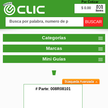
Por Cotizar
0
$ 0.00
Items
Categorías
Marcas
Mini Guías
# Parte:
008R08101