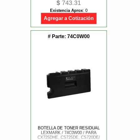
$
743.31
MC2535DW , C2535DW, CX622ADE,
CS421DN, CS521DN, CX625ADHE,
Existencia Aprox
:
0
CX522ADE, CS622DE, CX421ADN
Agregar a Cotización
# Parte:
74C0W00
BOTELLA DE TONER RESIDUAL
LEXMARK / 74C0W00 / PARA
CX725DHE, CS725DE, CS720DE/