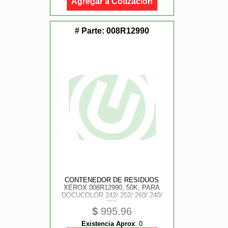
Agregar a Cotización
# Parte:
008R12990
CONTENEDOR DE RESIDUOS
XEROX 008R12990, 50K, PARA
DOCUCOLOR 242/ 252/ 260/ 240/
250
$
995.96
Existencia Aprox
:
0