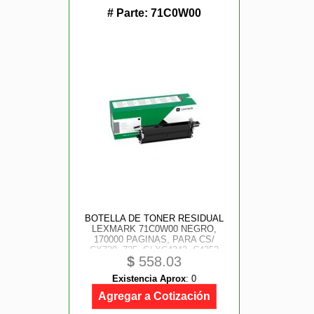
# Parte:
71C0W00
BOTELLA DE TONER RESIDUAL
LEXMARK 71C0W00 NEGRO,
170000 PAGINAS, PARA CS/
CX730, 735, C/ XC4342, C4352
$
558.03
Existencia Aprox
:
0
Agregar a Cotización