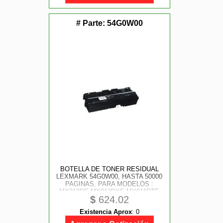
# Parte:
54G0W00
BOTELLA DE TONER RESIDUAL
LEXMARK 54G0W00, HASTA 50000
PAGINAS, PARA MODELOS :
MX910DE MX912DXE MX911DTE
$
624.02
MS911DE
Existencia Aprox
:
0