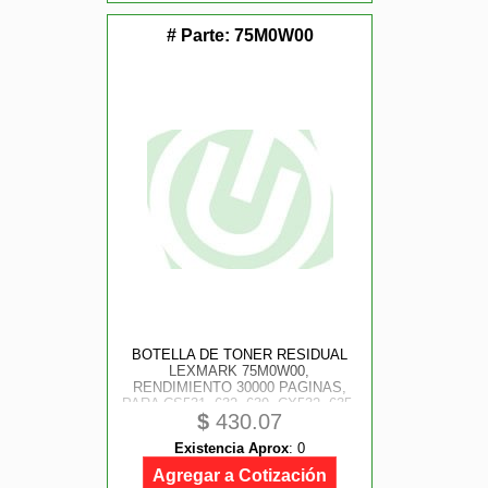
# Parte:
75M0W00
BOTELLA DE TONER RESIDUAL
LEXMARK 75M0W00,
RENDIMIENTO 30000 PAGINAS,
PARA CS531, 632, 639, CX532, 635,
$
430.07
C2335, XC2335
Existencia Aprox
:
0
Agregar a Cotización