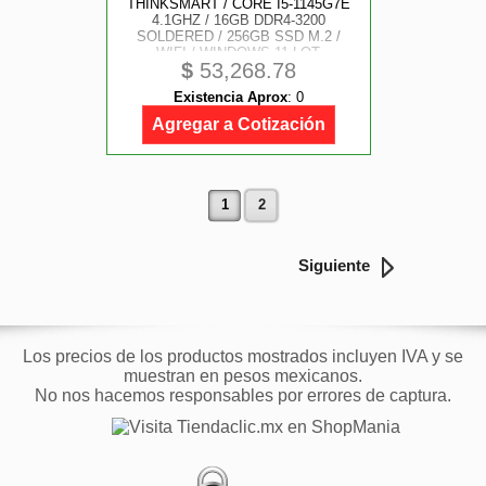
THINKSMART / CORE I5-1145G7E
4.1GHZ / 16GB DDR4-3200
SOLDERED / 256GB SSD M.2 /
WIFI / WINDOWS 11 LOT
$
53,268.78
ENTERPRISE
Existencia Aprox
:
0
Agregar a Cotización
1
2
Siguiente
Los precios de los productos mostrados incluyen IVA y se
muestran en pesos mexicanos.
No nos hacemos responsables por errores de captura.