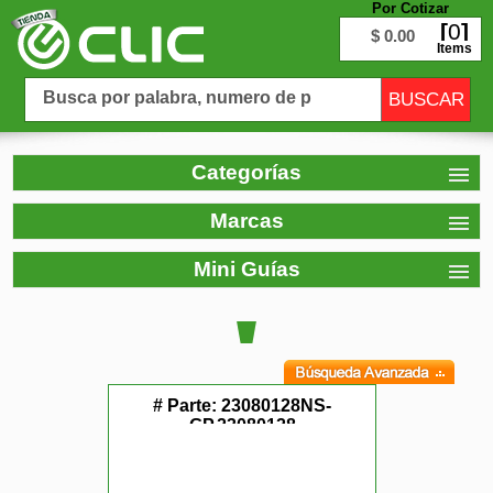
Por Cotizar
0
$ 0.00
Items
Categorías
Marcas
Mini Guías
# Parte:
23080128NS-
GP,23080128