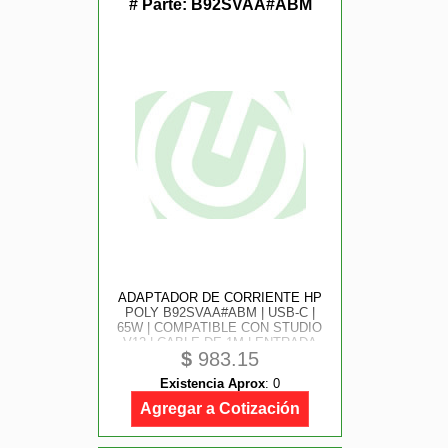
# Parte:
B92SVAA#ABM
ADAPTADOR DE CORRIENTE HP
POLY B92SVAA#ABM | USB-C |
65W | COMPATIBLE CON STUDIO
V12 | CABLE DE 1M | ENTRADA
$
983.15
100-240V
Existencia Aprox
:
0
Agregar a Cotización