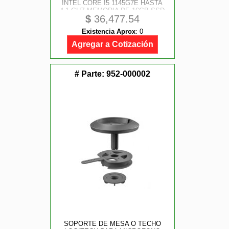
INTEL CORE I5 1145G7E HASTA
4.1 GHZ MEMORIA DE 16GB SSD
$
36,477.54
DE 256GB WINDOWS 11 PRO 64
BITS
Existencia Aprox
:
0
Agregar a Cotización
# Parte:
952-000002
SOPORTE DE MESA O TECHO