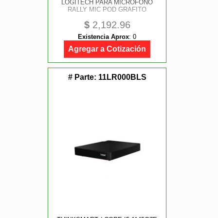
LOGITECH PARA MICROFONO
RALLY MIC POD GRAFITO
$
2,192.96
Existencia Aprox
:
0
Agregar a Cotización
# Parte:
11LR000BLS