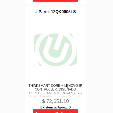
# Parte:
12QK0005LS
THINKSMART CORE + LENOVO IP
CONTROLLER, DISEÑADO
ESPECÍFICAMENTE PARA SALAS
DE REUNIONES CON MICROSOFT
$
72,651.10
TEAMS ROOMS.
Existencia Aprox
:
0