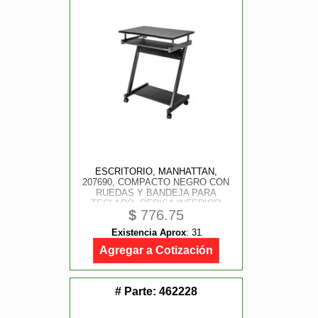
ESCRITORIO, MANHATTAN,
207690, COMPACTO NEGRO CON
RUEDAS Y BANDEJA PARA
TECLADO, REPISA INFERIOR
$
776.75
PARA CPU
Existencia Aprox
:
31
Agregar a Cotización
# Parte:
462228