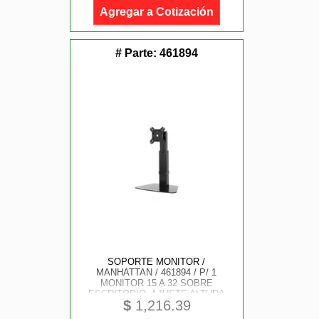
Agregar a Cotización
# Parte:
461894
SOPORTE MONITOR /
MANHATTAN / 461894 / P/ 1
MONITOR 15 A 32 SOBRE
ESCRITORIO, AJUSTE ALTURA
$
1,216.39
CON GAS