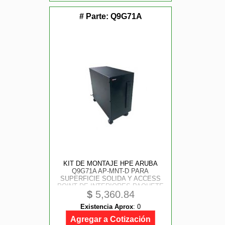
# Parte:
Q9G71A
KIT DE MONTAJE HPE ARUBA
Q9G71A AP-MNT-D PARA
SUPERFICIE SOLIDA Y ACCESS
POINT DE INTERIORES PAQUETE
$
5,360.84
CON 10PZ
Existencia Aprox
:
0
Agregar a Cotización