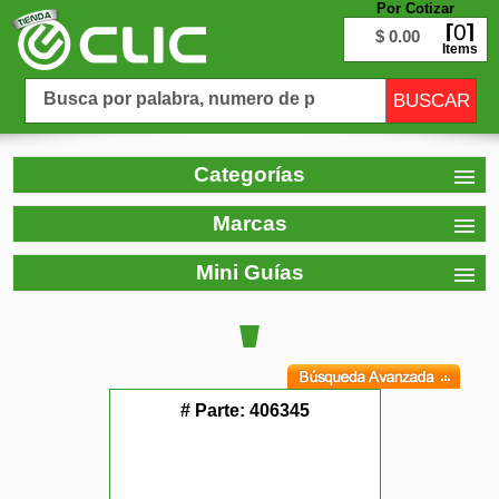
Por Cotizar
0
$ 0.00
Items
Categorías
Marcas
Mini Guías
# Parte:
406345