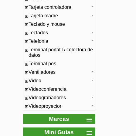
Tarjeta controladora
Tarjeta madre
Teclado y mouse
Teclados
Telefonia
Terminal portatil / colectora de
datos
Terminal pos
Ventiladores
Video
Videoconferencia
Videograbadores
Videoproyector
Marcas
Mini Guías