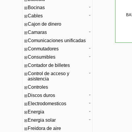
Bocinas
BA
Cables
Cajon de dinero
Camaras
Comunicaciones unificadas
Conmutadores
Consumibles
Contador de billetes
Control de acceso y
asistencia
Controles
Discos duros
Electrodomesticos
Energia
Energia solar
Freidora de aire