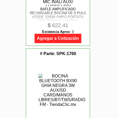
BAFLE AMPLIFICADO
RECARGABLE BOCINA DE 8 PULG
VERDE 3200W PMPO PORTATIL
CON RUEDAS Y MANIJA
$
622.41
RETRACTIL BT/ USB/ MICRO SD/
MIC INAL/ AUX/ LUCES LED/
Existencia Aprox
:
0
CONEXIN MULTIPLE TWS
Agregar a Cotización
# Parte:
SPK-1760