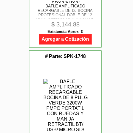
BAFLE AMPLIFICADO
RECARGABLE DE DJ BOCINA
PROFESIONAL DOBLE DE 12
PULG 24000W PMPO PORTATIL
$
3,144.88
CON RUEDAS BTX2/ USBX2/
MICRO SDX2/ AUX2/ LUCES LED/
Existencia Aprox
:
0
EFECTOS DE SONIDO/ PAD DE
PERCUSIONES/ BATERA
Agregar a Cotización
# Parte:
SPK-1748