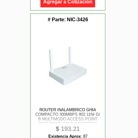
Agregar a Cotización
# Parte:
NIC-3426
ROUTER INALAMBRICO GHIA
COMPACTO 300MBPS 802.11N/ G/
B MULTIMODO ACCESS POINT
REPETIDOR WISP 3 PUERTOS
$
193.21
LAN 10/ 100 1 PUERTO WAN 10/
100 2 ANTENAS FIJAS EXTERNAS
Existencia Aprox
:
87
5DBI