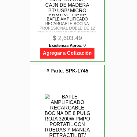
BAFLE AMPLIFICADO
RECARGABLE BOCINA
PROFESIONAL DOBLE DE 12
PULG 24000W PMPO PORTATIL
$
2,603.49
CON RUEDAS, CAJN DE MADERA
BT/ USB/ MICRO SD/ AUX/ LUCES
Existencia Aprox
:
0
LED/ BATERA/ APP
Agregar a Cotización
# Parte:
SPK-1745