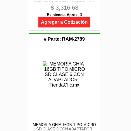
TERMICA DIRECTA - NEGRA - 127
$
3,316.68
MM/ S - USB - IMP. COD. 1D Y 2D -
1 ANIO DE GARANTIA
Existencia Aprox
:
0
Agregar a Cotización
# Parte:
RAM-2789
MEMORIA GHIA 16GB TIPO MICRO
SD CLASE 6 CON ADAPTADOR