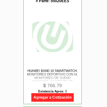
# Parte:
55020EES
HUAWEI BAND 10 SMARTWATCH,
MONITOREO DEPORTIVO CON IA,
MONITOREO DE SUENO
AVANZADO, ASISTENTE DE
$
766.79
BIENESTAR EMOCIONAL, CARGA
RAPIDA, COMPATIBLE CON IOS Y
Existencia Aprox
:
0
ANDROID, COLOR NEGRO
Agregar a Cotización