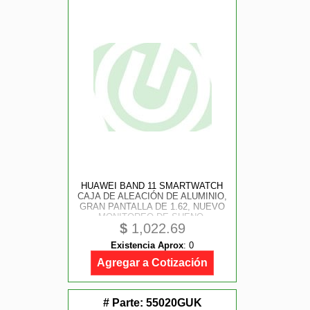
HUAWEI BAND 11 SMARTWATCH
CAJA DE ALEACIÓN DE ALUMINIO,
GRAN PANTALLA DE 1.62, NUEVO
MONITOREO DE SUENO,
$
1,022.69
BIENESTAR EMOCIONAL, COLOR
NEGRO
Existencia Aprox
:
0
Agregar a Cotización
# Parte:
55020GUK