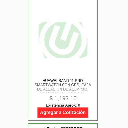
HUAWEI BAND 11 PRO
SMARTWATCH CON GPS, CAJA
DE ALEACIÓN DE ALUMINIO,
GRAN PANTALLA DE 1.62,
$
1,193.15
FRECUENCIA CARDÍACA Y SPO
AND #8322;, NUEVO MONITOREO
Existencia Aprox
:
0
DE SUEÑO, BIENESTAR
EMOCIONAL, ANDROID AND IOS,
Agregar a Cotización
COLOR NEGRO