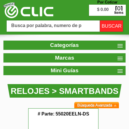
Por Cotizar
0
$ 0.00
Items
Categorías
Marcas
Mini Guías
RELOJES > SMARTBANDS
# Parte:
55020EELN-DS