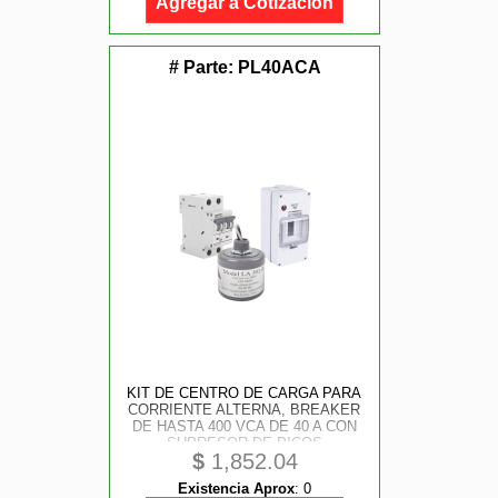
Agregar a Cotización
# Parte:
PL40ACA
KIT DE CENTRO DE CARGA PARA
CORRIENTE ALTERNA, BREAKER
DE HASTA 400 VCA DE 40 A CON
SUPRESOR DE PICOS
$
1,852.04
TRANSITORIOS.
Existencia Aprox
:
0