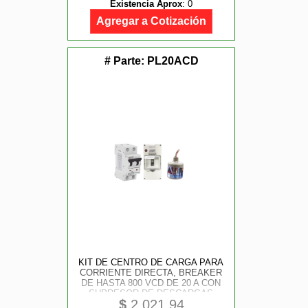
Existencia Aprox
:
0
Agregar a Cotización
# Parte:
PL20ACD
KIT DE CENTRO DE CARGA PARA
CORRIENTE DIRECTA, BREAKER
DE HASTA 800 VCD DE 20 A CON
SUPRESOR DE DESCARGAS
$
2,021.94
ATMOSFÉRICAS.