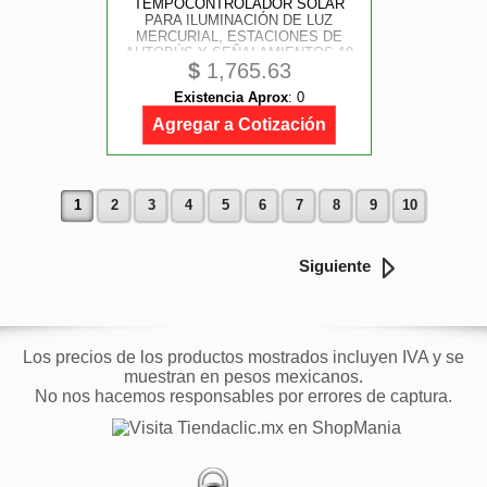
TEMPOCONTROLADOR SOLAR
PARA ILUMINACIÓN DE LUZ
MERCURIAL, ESTACIONES DE
AUTOBÚS Y SEÑALAMIENTOS 10
$
1,765.63
A, 24 VCD.
Existencia Aprox
:
0
Agregar a Cotización
1
2
3
4
5
6
7
8
9
10
Siguiente
Los precios de los productos mostrados incluyen IVA y se
muestran en pesos mexicanos.
No nos hacemos responsables por errores de captura.