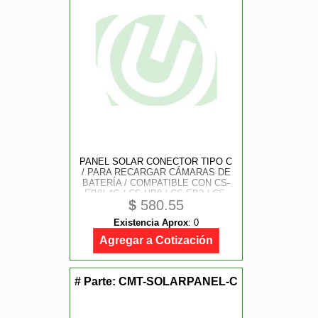
PANEL SOLAR CONECTOR TIPO C
/ PARA RECARGAR CÁMARAS DE
BATERÍA / COMPATIBLE CON CS-
EB8/ 4G / CS-HB8 / CS-EB3 / CS-
$
580.55
BC1C
Existencia Aprox
:
0
Agregar a Cotización
# Parte:
CMT-SOLARPANEL-C