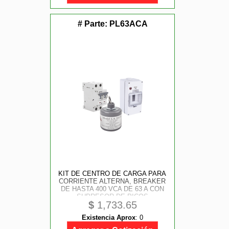
# Parte:
PL63ACA
KIT DE CENTRO DE CARGA PARA
CORRIENTE ALTERNA, BREAKER
DE HASTA 400 VCA DE 63 A CON
SUPRESOR DE PICOS
$
1,733.65
TRANSITORIOS.
Existencia Aprox
:
0