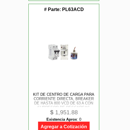
# Parte:
PL63ACD
KIT DE CENTRO DE CARGA PARA
CORRIENTE DIRECTA, BREAKER
DE HASTA 800 VCD DE 63 A CON
SUPRESOR DE DESCARGAS
$
1,951.88
ATMOSFÉRICAS.
Existencia Aprox
:
0
Agregar a Cotización