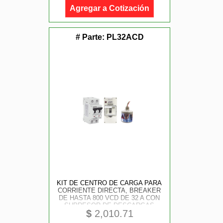
Agregar a Cotización
# Parte:
PL32ACD
KIT DE CENTRO DE CARGA PARA
CORRIENTE DIRECTA, BREAKER
DE HASTA 800 VCD DE 32 A CON
SUPRESOR DE DESCARGAS
$
2,010.71
ATMOSFÉRICAS.