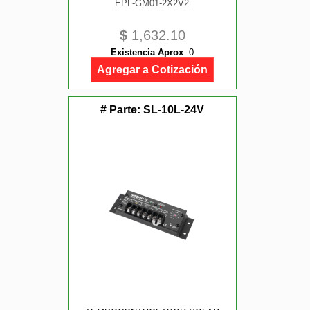
EPL-GM01-2X2V2
$
1,632.10
Existencia Aprox
:
0
Agregar a Cotización
# Parte:
SL-10L-24V