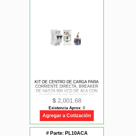
KIT DE CENTRO DE CARGA PARA
CORRIENTE DIRECTA, BREAKER
DE HASTA 800 VCD DE 40 A CON
SUPRESOR DE DESCARGAS
$
2,001.68
ATMOSFÉRICAS.
Existencia Aprox
:
0
Agregar a Cotización
# Parte:
PL10ACA