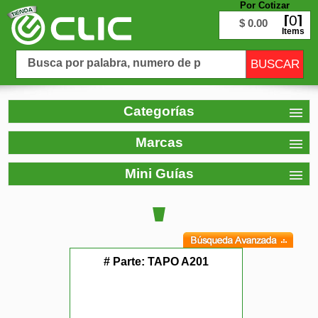
Por Cotizar
0
$ 0.00
Items
Categorías
Marcas
Mini Guías
# Parte:
TAPO A201