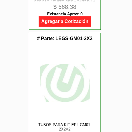
CSBC1C / EVITE DESMONTAR LA
$
668.38
CÁMARA PARA RECARGAR SU
BATERÍA.
Existencia Aprox
:
0
Agregar a Cotización
# Parte:
LEGS-GM01-2X2
TUBOS PARA KIT EPL-GM01-
2X2V2