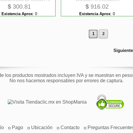
- PROTECTOR DE PANTALLA
ANTIBRILLO STARTECH
$
300.81
$
916.02
STARTECH
Existencia Aprox
:
0
Existencia Aprox
:
0
1
2
Siguient
de los productos mostrados incluyen IVA y se muestran en pes
No nos hacemos responsables por errores de captura.
ío
Pago
Ubicación
Contacto
Preguntas Frecuente