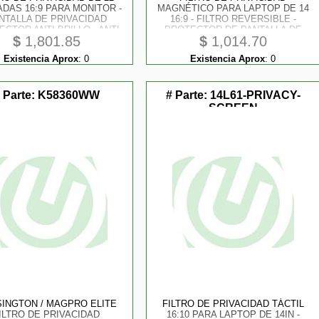
DAS 16:9 PARA MONITOR -
MAGNÉTICO PARA LAPTOP DE 14
NTALLA DE PRIVACIDAD
16:9 - FILTRO REVERSIBLE -
CTOR ANTI BRILLO - ANTI
PROTECTOR DE PANTALLA DE
$
1,801.85
$
1,014.70
AZUL CON REDUCCIÓN DEL
LAPTOP - ÁNGULO DE 60
% - ÁNGULO DE +/ - 30°
GRADOS (+/ -30) - FILTRO ANTI
Existencia Aprox
:
0
Existencia Aprox
:
0
LUZ AZUL - TAA
 Parte:
K58360WW
# Parte:
14L61-PRIVACY-
SCREEN
INGTON / MAGPRO ELITE
FILTRO DE PRIVACIDAD TÁCTIL
ILTRO DE PRIVACIDAD
16:10 PARA LAPTOP DE 14IN -