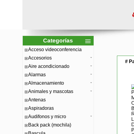
Categorías
Acceso videoconferencia
Accesorios
# P
Aire acondicionado
Alarmas
Almacenamiento
Animales y mascotas
Antenas
Aspiradoras
Audifonos y micro
Back pack (mochila)
Bascula