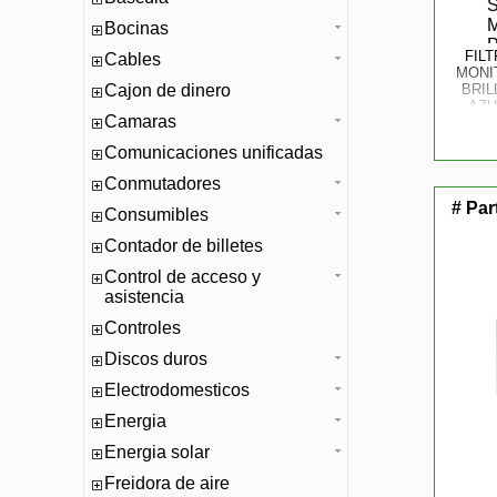
Bocinas
FIL
Cables
MONI
Cajon de dinero
BRIL
AZU
Camaras
PRIVS
Comunicaciones unificadas
Conmutadores
# Par
Consumibles
Contador de billetes
Control de acceso y
asistencia
Controles
Discos duros
Electrodomesticos
Energia
Energia solar
Freidora de aire