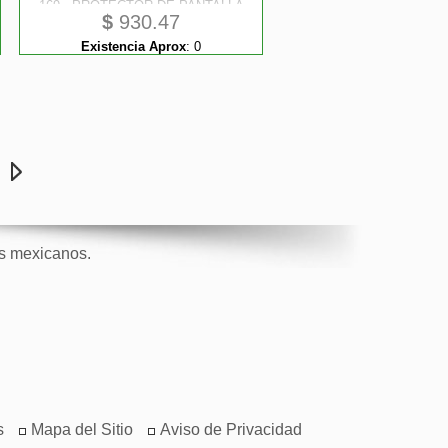
169 - PROTECTOR DE PANTALLA
$
930.47
STARTECH
Existencia Aprox
:
0
e
os mexicanos.
s
Mapa del Sitio
Aviso de Privacidad