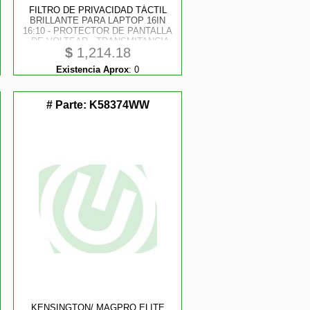
FILTRO DE PRIVACIDAD TÁCTIL
BRILLANTE PARA LAPTOP 16IN
16:10 - PROTECTOR DE PANTALLA
- DE VOLTEAR - TRANSMITANCIA
$
1,214.18
DEL 75% - FILTRO ANTIRREFLEJO
- ÀNGULO DE VISIÓN DE +/ - 30
Existencia Aprox
:
0
GRADOS
# Parte:
K58374WW
KENSINGTON/ MAGPRO ELITE