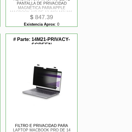
PANTALLA DE PRIVACIDAD
MAGNÉTICA PARA APPLE
MACBOOK AIR DE 13 (M2/ M3/ M4,
$
847.39
2022 Y POSTERIORES) /
K58374WW
Existencia Aprox
:
0
# Parte:
14M21-PRIVACY-
SCREEN
FILTRO E PRIVACIDAD PARA
LAPTOP MACBOOK PRO DE 14