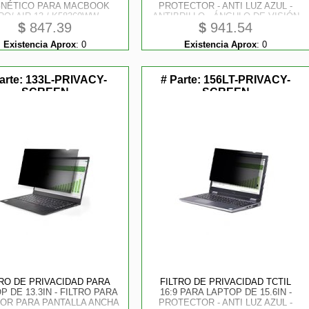
NÉTICO PARA MACBOOK
PROTECTOR - ANTI LUZ AZUL -
RO/ AIR 13 / K58360WW
ANTIBRILLO - ÁNGULO DE VISIÓN
$
847.39
$
941.54
DE +/ -30° - DE VOLTEAR HACIA
ARRIBA STARTECH
Existencia Aprox
:
0
Existencia Aprox
:
0
arte:
133L-PRIVACY-
# Parte:
156LT-PRIVACY-
SCREEN
SCREEN
TRO DE PRIVACIDAD PARA
FILTRO DE PRIVACIDAD TCTIL
P DE 13.3IN - FILTRO PARA
16:9 PARA LAPTOP DE 15.6IN -
OR PARA PANTALLA ANCHA
PROTECTOR - ANTI LUZ AZUL -