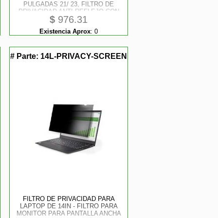
PULGADAS 21/ 23, FILTRO DE
PRIVACIDAD ANTI-REFLEJO CON
$
976.31
REDUCCIÓN DEL 51% DE LUZ
AZUL STARTECH
Existencia Aprox
:
0
# Parte:
14L-PRIVACY-SCREEN
FILTRO DE PRIVACIDAD PARA
LAPTOP DE 14IN - FILTRO PARA
MONITOR PARA PANTALLA ANCHA