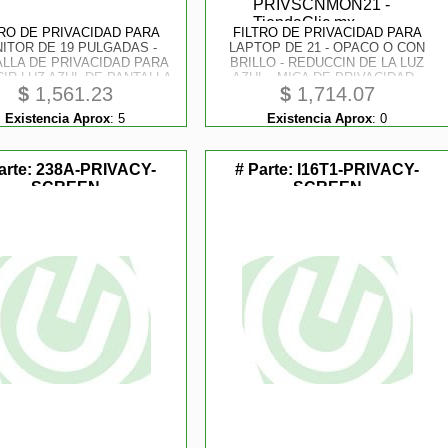
TRO DE PRIVACIDAD PARA
FILTRO DE PRIVACIDAD PARA
ITOR DE 19 PULGADAS -
LAPTOP DE 21 - OPACO O CON
LLA DE PRIVACIDAD PARA
BRILLO - REDUCCIN DE LA LUZ
IR LUZ AZUL DE PANTALLA
AZUL - MICA DE PRIVACIDAD -
$
1,561.23
$
1,714.07
16:10 - MATE/ BRILLANTE -
STARTECH.COM MOD.
GULO +/ -30 GRADOS -
PRIVSCNMON21
Existencia Aprox
:
5
Existencia Aprox
:
0
TECH.COM MOD. PRIVACY-
SCREEN-19M
arte:
238A-PRIVACY-
# Parte:
I16T1-PRIVACY-
SCREEN
SCREEN