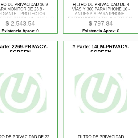
TRO DE PRIVACIDAD 16:9
FILTRO DE PRIVACIDAD DE 4
ARA MONITOR DE 23.8 -
VÍAS Y 360 PARA IPHONE 16 -
LGANTE - PROTECTOR
ANTIESPÍA PARA IPHONE -
ICO DE PANTALLA - ÁNGULO
FILTRO HORIZONTAL Y VERTICAL
$
2,543.54
$
797.84
E VISIÓN DE +/ - 30° -
- COMPATIBLE CON
BRILLANTE
TOUCHSCREEN - PROTECTOR DE
Existencia Aprox
:
0
Existencia Aprox
:
0
PANTALLA DE VIDRIO TEMPLADO
- TAA
arte:
2269-PRIVACY-
# Parte:
14LM-PRIVACY-
SCREEN
SCREEN
tores
RO DE PRIVACIDAD DE 22
FILTRO DE PRIVACIDAD