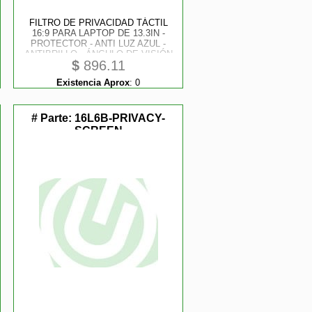
FILTRO DE PRIVACIDAD TÁCTIL
16:9 PARA LAPTOP DE 13.3IN -
PROTECTOR - ANTI LUZ AZUL -
ANTIBRILLO - ÁNGULO DE VISIÓN
$
896.11
DE +/ - 30° - DE VOLTEAR HACIA
ARRIBA
Existencia Aprox
:
0
# Parte:
16L6B-PRIVACY-
SCREEN