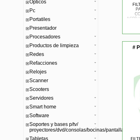
Opticos
FIL
P
Pc
CO
ACRÍL
Portatiles
D
Presentador
Procesadores
Productos de limpieza
# P
Redes
Refacciones
Relojes
Scanner
Scooters
Servidores
Smart home
Software
Soportes y bases p/tv/
proyectores/dvd/consolas/bocinas/pantallas/mono
Tabletas
FILT