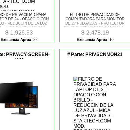
TRO DE PRIVACIDAD PARA
FILTRO DE PRIVACIDAD DE
TOR DE 24 - OPACO O CON
COMPUTADORA PARA MONITOR
LO - REDUCCIN DE LA LUZ
DE 27 PULGADAS - PROTECTOR
L - MICA DE PRIVACIDAD
DE SEGURIDAD PARA PANTALLA -
$
1,926.93
$
2,478.19
CNMON24 - STARTECH.COM
PARA REDUCIR LA LUZ AZUL -
MOD. PRIVSCNMON24
PANTALLA ANCHA DE 16:9 - MATE/
Existencia Aprox
:
32
Existencia Aprox
:
10
BRILLANTE - +/ -30 GRADOS
te:
PRIVACY-SCREEN-
# Parte:
PRIVSCNMON21
19M