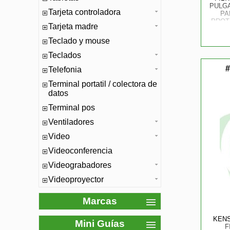
PULGA
Tarjeta controladora
PA
PROTE
Tarjeta madre
LUZ 
51
Teclado y mouse
Teclados
#
Telefonia
Terminal portatil / colectora de
datos
Terminal pos
Ventiladores
Video
Videoconferencia
Videograbadores
Videoproyector
Marcas
KENS
Mini Guías
F