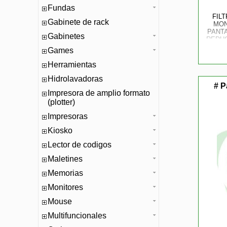
Fundas
FIL
Gabinete de rack
MON
PANTA
Gabinetes
REDUC
ANCHA 
Games
ÁN
STAR
Herramientas
Hidrolavadoras
# P
Impresora de amplio formato
(plotter)
Impresoras
Kiosko
Lector de codigos
Maletines
Memorias
Monitores
Mouse
Multifuncionales