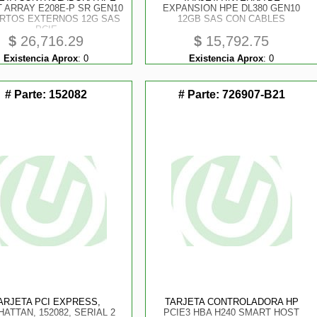
 ARRAY E208E-P SR GEN10
EXPANSION HPE DL380 GEN10
ERTOS EXTERNOS 12G SAS
12GB SAS CON CABLES
PCIE
$
26,716.29
$
15,792.75
Existencia Aprox
:
0
Existencia Aprox
:
0
# Parte:
152082
# Parte:
726907-B21
ARJETA PCI EXPRESS,
TARJETA CONTROLADORA HP
ATTAN, 152082, SERIAL 2
PCIE3 HBA H240 SMART HOST