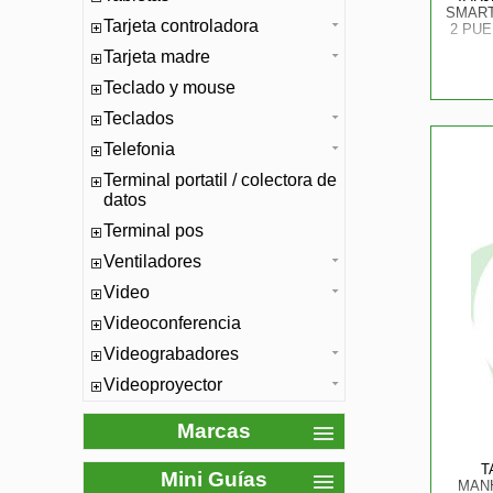
SMART
Tarjeta controladora
2 PU
Tarjeta madre
Teclado y mouse
Teclados
Telefonia
Terminal portatil / colectora de
datos
Terminal pos
Ventiladores
Video
Videoconferencia
Videograbadores
Videoproyector
Marcas
T
Mini Guías
MANH