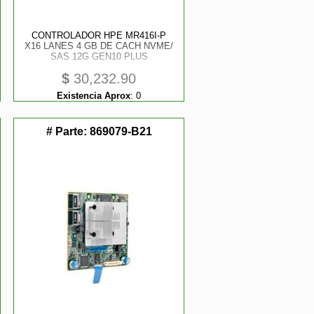
CONTROLADOR HPE MR416I-P
X16 LANES 4 GB DE CACH NVME/
SAS 12G GEN10 PLUS
$
30,232.90
Existencia Aprox
:
0
# Parte:
869079-B21