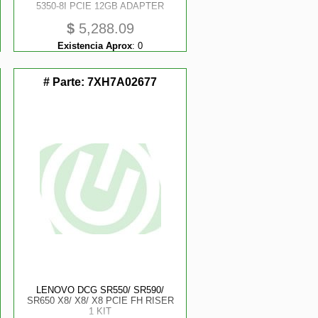
5350-8I PCIE 12GB ADAPTER
$
5,288.09
Existencia Aprox
:
0
# Parte:
7XH7A02677
LENOVO DCG SR550/ SR590/
SR650 X8/ X8/ X8 PCIE FH RISER
1 KIT