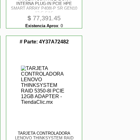
INTERNA PLUG-IN PCIE HPE
SMART ARRAY P408I-P SR GEN10
12 G SAS
$
77,391.45
Existencia Aprox
:
0
# Parte:
4Y37A72482
TARJETA CONTROLADORA
LENOVO THINKSYSTEM RAID