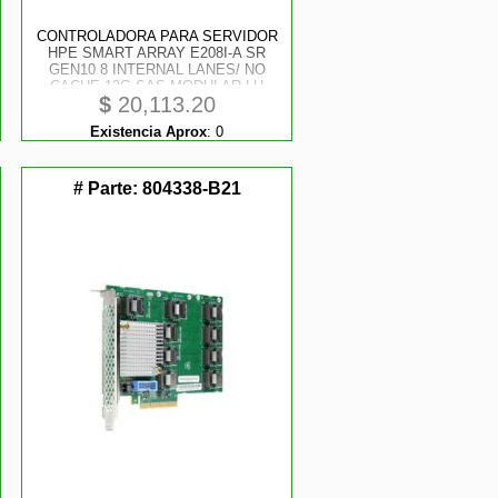
CONTROLADORA PARA SERVIDOR
HPE SMART ARRAY E208I-A SR
GEN10 8 INTERNAL LANES/ NO
CACHE 12G SAS MODULAR LH
$
20,113.20
CONTROLLER DIGITAL DATA
SHEET
Existencia Aprox
:
0
# Parte:
804338-B21