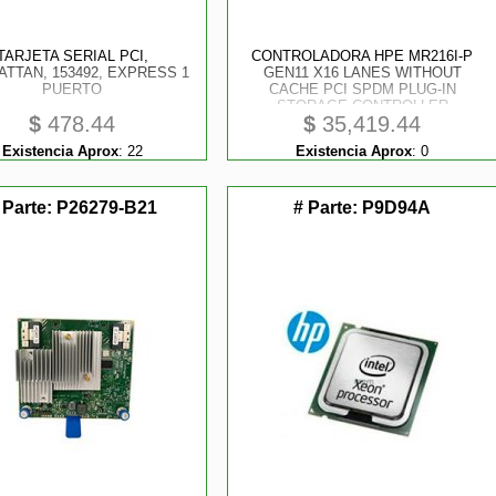
TARJETA SERIAL PCI,
CONTROLADORA HPE MR216I-P
TTAN, 153492, EXPRESS 1
GEN11 X16 LANES WITHOUT
PUERTO
CACHE PCI SPDM PLUG-IN
STORAGE CONTROLLER
$
478.44
$
35,419.44
Existencia Aprox
:
22
Existencia Aprox
:
0
 Parte:
P26279-B21
# Parte:
P9D94A