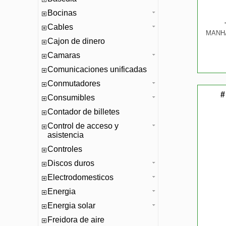
Bocinas
Cables
MANHA
Cajon de dinero
Camaras
Comunicaciones unificadas
Conmutadores
#
Consumibles
Contador de billetes
Control de acceso y
asistencia
Controles
Discos duros
Electrodomesticos
Energia
Energia solar
Freidora de aire