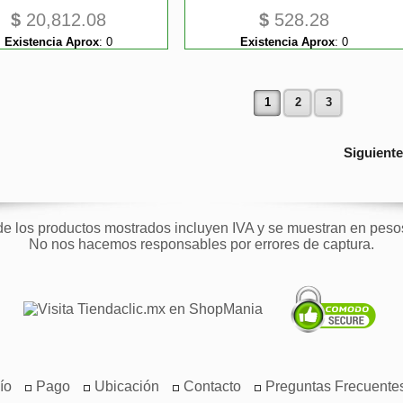
$
20,812.08
$
528.28
Existencia Aprox
:
0
Existencia Aprox
:
0
1
2
3
Siguient
de los productos mostrados incluyen IVA y se muestran en pes
No nos hacemos responsables por errores de captura.
ío
Pago
Ubicación
Contacto
Preguntas Frecuente