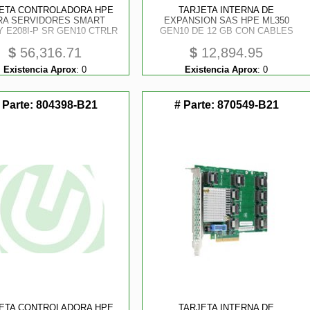
ETA CONTROLADORA HPE
TARJETA INTERNA DE
RA SERVIDORES SMART
EXPANSION SAS HPE ML350
 E208I-P SR GEN10 CTRLR
GEN10 DE 12 GB CON CABLES
$
56,316.71
$
12,894.95
Existencia Aprox
:
0
Existencia Aprox
:
0
 Parte:
804398-B21
# Parte:
870549-B21
tores
ETA CONTROLADORA HPE
TARJETA INTERNA DE