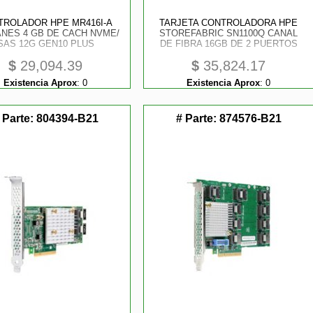
TROLADOR HPE MR416I-A
TARJETA CONTROLADORA HPE
ANES 4 GB DE CACH NVME/
STOREFABRIC SN1100Q CANAL
SAS 12G GEN10 PLUS
DE FIBRA 16GB DE 2 PUERTOS
$
29,094.39
$
35,824.17
Existencia Aprox
:
0
Existencia Aprox
:
0
 Parte:
804394-B21
# Parte:
874576-B21