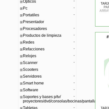
Opticos
TARJ
PA
Pc
ARRAY
Portatiles
Presentador
Procesadores
Productos de limpieza
#
Redes
Refacciones
Relojes
Scanner
Scooters
Servidores
Smart home
Software
Soportes y bases p/tv/
proyectores/dvd/consolas/bocinas/pantallas/mono
Tabletas
TARJ