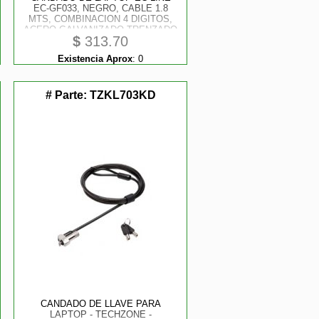
EC-GF033, NEGRO, CABLE 1.8
MTS, COMBINACION 4 DIGITOS,
ACERO GALVANIZADO TRENZADO
$
313.70
REVESTIDO CON VINIL
TRANSPARENTE, ROTACION 360
Existencia Aprox
:
0
DOBLE EJE
# Parte:
TZKL703KD
CANDADO DE LLAVE PARA
LAPTOP - TECHZONE -