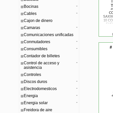
Bocinas
C
Cables
SAXXO
Cajon de dinero
10 C
FUE
Camaras
TER
P
Comunicaciones unificadas
RES
Conmutadores
#
Consumibles
Contador de billetes
Control de acceso y
asistencia
Controles
Discos duros
Electrodomesticos
Energia
Energia solar
Freidora de aire