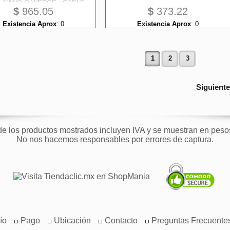
, NANO O WEDGE - CABLE
$
965.05
$
373.22
2M ANTIRROBO EN ACERO
 LLAVE - STARTECH.COM
Existencia Aprox
:
0
Existencia Aprox
:
0
MOD. LTULOCKKEY
1
2
3
Siguient
de los productos mostrados incluyen IVA y se muestran en pes
No nos hacemos responsables por errores de captura.
ío
Pago
Ubicación
Contacto
Preguntas Frecuente