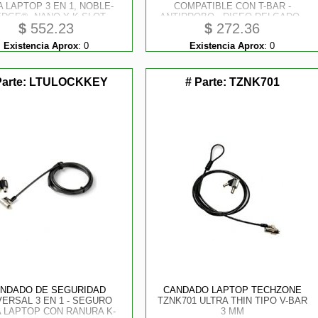
 LAPTOP 3 EN 1, NOBLE-
COMPATIBLE CON T-BAR -
DGE®, NANO Y K-SLOT
ANTIRROBO - DISEO DELGADO -
$
552.23
$
272.36
PLATEADO STARTECH
Existencia Aprox
:
0
Existencia Aprox
:
0
Parte:
LTULOCKKEY
# Parte:
TZNK701
NDADO DE SEGURIDAD
CANDADO LAPTOP TECHZONE
VERSAL 3 EN 1 - SEGURO
TZNK701 ULTRA THIN TIPO V-BAR
 LAPTOP CON RANURA K-
3 MM