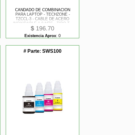
CANDADO DE COMBINACION
PARA LAPTOP - TECHZONE -
TZCCL-3 - CABLE DE ACERO
INOXIDABLE 1.8 MTS - TIPO T -
$
196.70
CERRADURA DE 4 DIGITOS
Existencia Aprox
:
0
# Parte:
SWS100