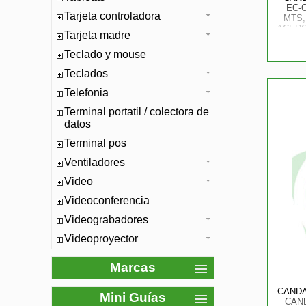
EC-
Tarjeta controladora
MTS,
ACERO
Tarjeta madre
TRAN
Teclado y mouse
Teclados
Telefonia
Terminal portatil / colectora de
datos
Terminal pos
Ventiladores
Video
Videoconferencia
Videograbadores
Videoproyector
Marcas
CANDA
Mini Guías
CAN