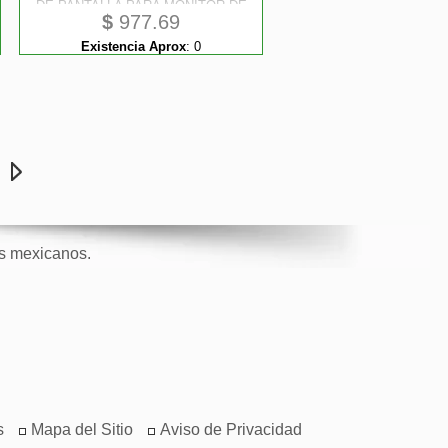
DE PANTALLA PARA MONITOR DE
$
977.69
PORTÁTIL CON REDUCCIÓN DE
LUZ AZUL DEL 51 % STARTECH
Existencia Aprox
:
0
e
os mexicanos.
s
Mapa del Sitio
Aviso de Privacidad