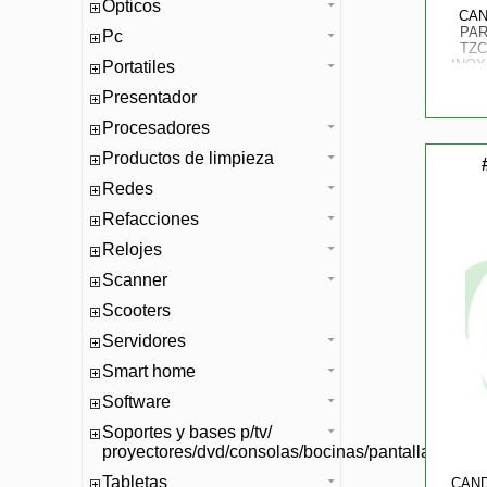
Opticos
CAN
PAR
Pc
TZC
INOX
Portatiles
CE
Presentador
Procesadores
Productos de limpieza
Redes
Refacciones
Relojes
Scanner
Scooters
Servidores
Smart home
Software
Soportes y bases p/tv/
proyectores/dvd/consolas/bocinas/pantallas/mono
Tabletas
CAND