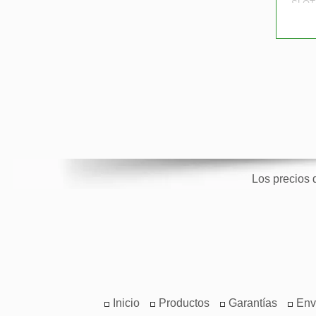
SLOT
DE 
CON
Los precios 
Inicio
Productos
Garantías
Env