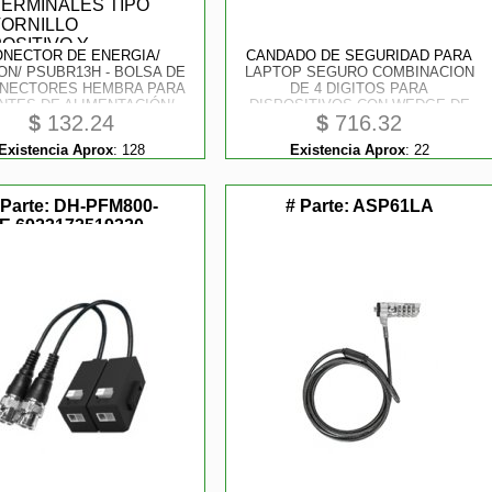
ONECTOR DE ENERGIA/
CANDADO DE SEGURIDAD PARA
N/ PSUBR13H - BOLSA DE
LAPTOP SEGURO COMBINACION
ONECTORES HEMBRA PARA
DE 4 DIGITOS PARA
NTES DE ALIMENTACIÓN/
DISPOSITIVOS CON WEDGE DE
$
132.24
$
716.32
MINALES TIPO TORNILLO
2M - DE ACERO REVESTIDO EN
OSITIVO Y NEGATIVO/
VINILO - STARTECH.COM MOD.
Existencia Aprox
:
128
Existencia Aprox
:
22
ISTENTE A LA OXIDACIÓN
LTLOCKNBL
 Parte:
DH-PFM800-
# Parte:
ASP61LA
E,6923172519320