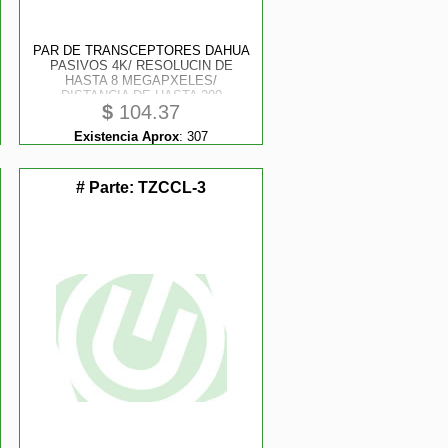
PAR DE TRANSCEPTORES DAHUA
PASIVOS 4K/ RESOLUCIN DE
HASTA 8 MEGAPXELES/
DISTANCIA DE HASTA 200
$
104.37
METROS EN 4K/ SOPORTA 720P/
1080P/ 4MP/ 5MP/ 4K/ Y
Existencia Aprox
:
307
FORMATOS HDCVI/ TVI/ AHD/
CVBS
# Parte:
TZCCL-3