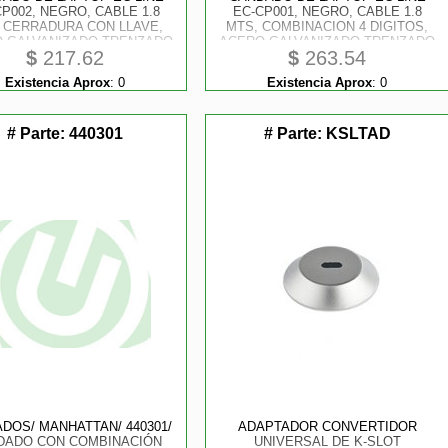
CP002, NEGRO, CABLE 1.8
EC-CP001, NEGRO, CABLE 1.8
 CERRADURA CON LLAVE,
MTS, COMBINACION 4 DIGITOS,
 GALVANIZADO TRENZADO
ACERO GALVANIZADO TRENZADO
$
217.62
$
263.54
REVESTIDO CON VINIL
REVESTIDO CON VINIL
SPARENTE, ROTACION 360
TRANSPARENTE, ROTACION
Existencia Aprox
:
0
Existencia Aprox
:
0
DOBLE EJE
360DOBLE EJE
# Parte:
440301
# Parte:
KSLTAD
DOS/ MANHATTAN/ 440301/
ADAPTADOR CONVERTIDOR
DADO CON COMBINACIÓN
UNIVERSAL DE K-SLOT