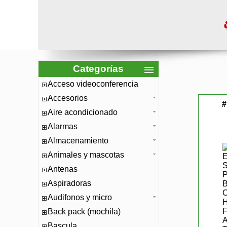
Categorías
Acceso videoconferencia
Accesorios
#
Aire acondicionado
Alarmas
Almacenamiento
Animales y mascotas
Antenas
Aspiradoras
Audifonos y micro
Back pack (mochila)
Bascula