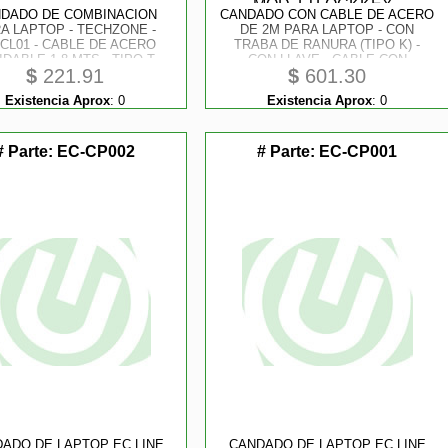
DADO DE COMBINACION
CANDADO CON CABLE DE ACERO
A LAPTOP - TECHZONE -
DE 2M PARA LAPTOP - CON
CL01 - CABLE DE ACERO
TRABA DE RANURA (TIPO K) -
IDABLE 1.8 MTS - TIPO T -
CON LLAVE - CABLE CON
$
221.91
$
601.30
RRADURA DE 4 DIGITOS
SEGURO PARA LAPTOP -
STARTECH.COM MOD.
Existencia Aprox
:
0
Existencia Aprox
:
0
LTLOCKKEY
# Parte:
EC-CP002
# Parte:
EC-CP001
tores
ADO DE LAPTOP EC LINE
CANDADO DE LAPTOP EC LINE