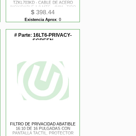
TZKL703KD - CABLE DE ACERO
INOXIDABLE 1.8 MTS - 4MM - TIPO
$
398.44
NANO LOCK
Existencia Aprox
:
0
# Parte:
16LT6-PRIVACY-
SCREEN
FILTRO DE PRIVACIDAD ABATIBLE
16:10 DE 16 PULGADAS CON
PANTALLA TACTIL, PROTECTOR