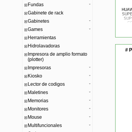
Fundas
HUAW
Gabinete de rack
SUPE
SUP
Gabinetes
CO
DISP
Games
PUER
USB-
Herramientas
IP
Hidrolavadoras
# 
Impresora de amplio formato
(plotter)
Impresoras
Kiosko
Lector de codigos
Maletines
Memorias
Monitores
Mouse
Multifuncionales