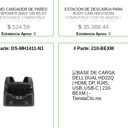
EI CARGADOR DE PARED
ESTACIÓN DE DESCARGA PARA
RPOWER (MAX 100 W) KV
BODY CAM HIKVISION/
ERCHARGE COMPATIBLE
COMPATIBLE CON DS-MH2311 /
N LA MAYORIA DE LOS
INCLUYE 1 HDD DE 2 TB /
$
524.59
$
35,388.44
OSITIVOS INTELIGENTES1
CONECTOR TIPO MINI USB
TO COMBINADO USB-A Y,
Existencia Aprox
:
0
Existencia Aprox
:
0
C TYPE-C. PARA IPHONE,
AD, MACBOOK, GALAXY.
Parte:
DS-MH1411-N1
# Parte:
210-BEXM