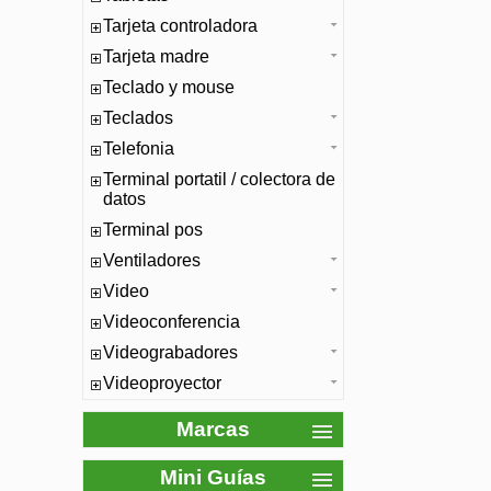
Tarjeta controladora
Tarjeta madre
Teclado y mouse
Teclados
Telefonia
Terminal portatil / colectora de
datos
Terminal pos
Ventiladores
Video
Videoconferencia
Videograbadores
Videoproyector
Marcas
Mini Guías