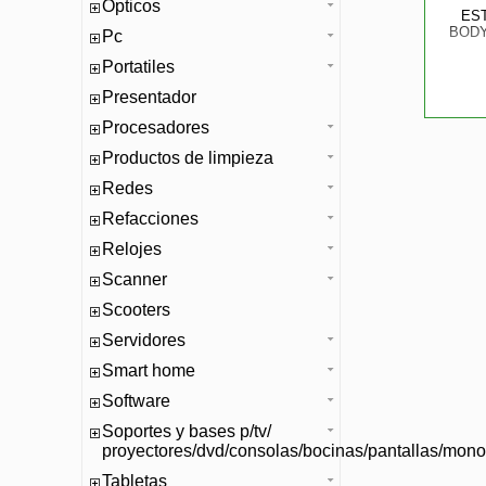
Opticos
ES
BODY
Pc
Portatiles
Presentador
Procesadores
Productos de limpieza
Redes
Refacciones
Relojes
Scanner
Scooters
Servidores
Smart home
Software
Soportes y bases p/tv/
proyectores/dvd/consolas/bocinas/pantallas/mono
Tabletas