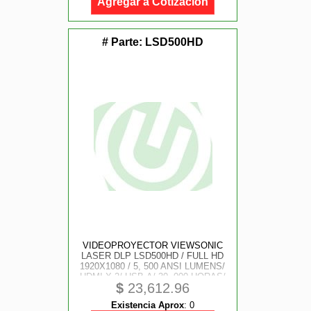
Agregar a Cotización
# Parte:
LSD500HD
VIDEOPROYECTOR VIEWSONIC
LASER DLP LSD500HD / FULL HD
1920X1080 / 5, 500 ANSI LUMENS/
HDMI X 2/ USB-A/ 30, 000 HORAS/
$
23,612.96
USO 24 HORAS 7 DIAS / TIRO
NORMAL
Existencia Aprox
:
0