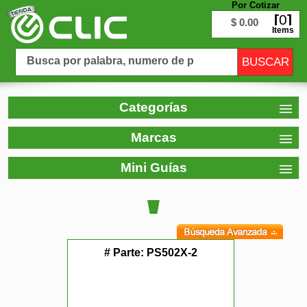
Por Cotizar
0
$ 0.00
Items
Categorías
Marcas
Mini Guías
# Parte:
PS502X-2