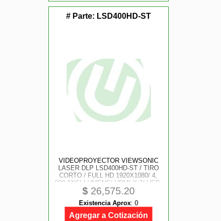
# Parte:
LSD400HD-ST
VIDEOPROYECTOR VIEWSONIC
LASER DLP LSD400HD-ST / TIRO
CORTO / FULL HD 1920X1080/ 4,
000 ANSI LUMENS/ HDMI X 2/ USB-
$
26,575.20
A/ 30, 000 HORAS/ USO 24 HORAS
7 DIAS
Existencia Aprox
:
0
Agregar a Cotización