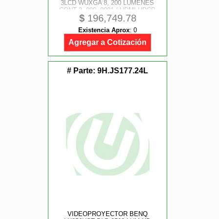
3LCD WUXGA 8, 200 LUMENES
CONT 3, 000, 0001 / HDMI-HDCP
$
196,749.78
2.2/ HDBASET / RJ45, DISPLAY
PORT W/ HDCP 20, 000 HRS
Existencia Aprox
:
0
REQUIERE DE LENTE
Agregar a Cotización
# Parte:
9H.JS177.24L
VIDEOPROYECTOR BENQ