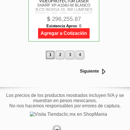
VIDEOPROYECTOR LASER
SHARP XP-A104U-W BLANCO
3LCD WUXGA 10, 000 LUMENES
CONT 3, 000, 0001 / HDMI-HDCP
$
296,255.87
2.2/ HDBASET / RJ45, DISPLAY
PORT W/ HDCP 20, 000 HRS
Existencia Aprox
:
0
REQUIERE DE LENTE
Agregar a Cotización
1
2
3
4
Siguiente
Los precios de los productos mostrados incluyen IVA y se
muestran en pesos mexicanos.
No nos hacemos responsables por errores de captura.