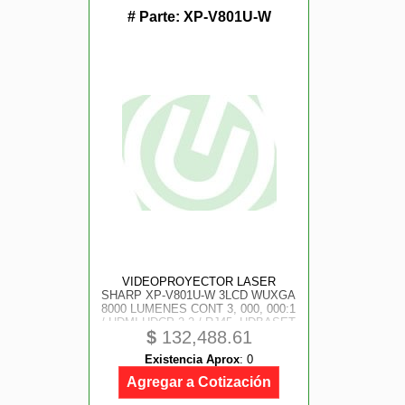
# Parte:
XP-V801U-W
VIDEOPROYECTOR LASER
SHARP XP-V801U-W 3LCD WUXGA
8000 LUMENES CONT 3, 000, 000:1
/ HDMI-HDCP 2.2 / RJ45, HDBASET
$
132,488.61
W/ HDCP 20, 000 HRS
***REQUIERE DE LENTE***
Existencia Aprox
:
0
Agregar a Cotización