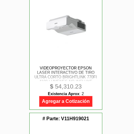
VIDEOPROYECTOR EPSON
LASER INTERACTIVO DE TIRO
ULTRA CORTO BRIGHTLINK 770FI
4100 LUMENES NO INCLUYE
$
54,310.23
SOPORTE
Existencia Aprox
:
2
Agregar a Cotización
# Parte:
V11H919021