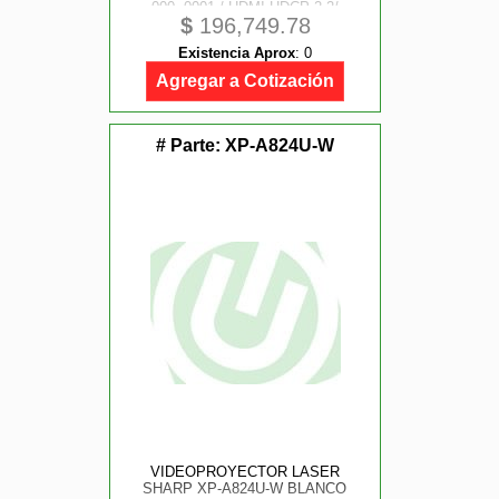
000, 0001 / HDMI-HDCP 2.2/
$
196,749.78
HDBASET / RJ45, DISPLAY PORT
W/ HDCP 20, 000 HRS REQUIERE
Existencia Aprox
:
0
DE LENTE
Agregar a Cotización
# Parte:
XP-A824U-W
VIDEOPROYECTOR LASER
SHARP XP-A824U-W BLANCO