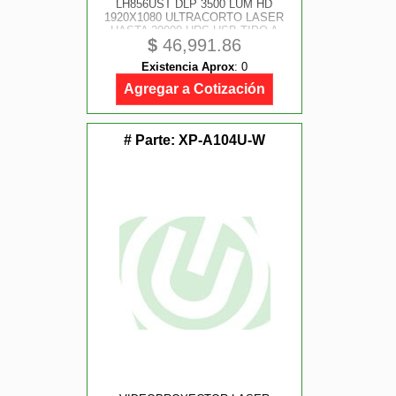
LH856UST DLP 3500 LUM HD
1920X1080 ULTRACORTO LASER
HASTA 20000 HRS USB TIPO A
$
46,991.86
HDMI 1.4X2 BOCINA 10WX1 RJ45
Existencia Aprox
:
0
Agregar a Cotización
# Parte:
XP-A104U-W