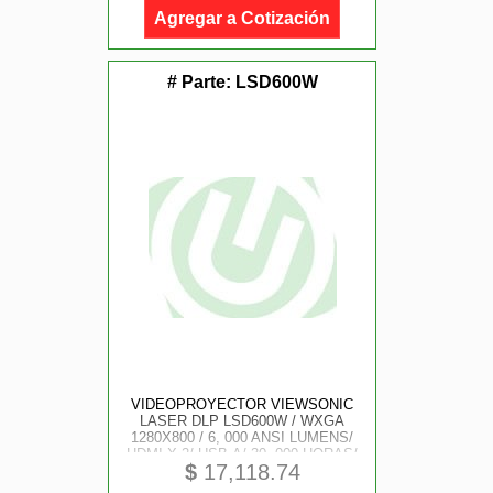
Agregar a Cotización
# Parte:
LSD600W
VIDEOPROYECTOR VIEWSONIC
LASER DLP LSD600W / WXGA
1280X800 / 6, 000 ANSI LUMENS/
HDMI X 2/ USB-A/ 30, 000 HORAS/
$
17,118.74
USO 24 HORAS 7 DIAS / TIRO
NORMAL