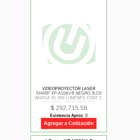
VIDEOPROYECTOR LASER
SHARP XP-A104U-B NEGRO 3LCD
WUXGA 10, 000 LUMENES CONT 3,
000, 0001 / HDMI-HDCP 2.2/
$
292,715.58
HDBASET / RJ45, DISPLAY PORT
W/ HDCP 20, 000 HRS REQUIERE
Existencia Aprox
:
0
DE LENTE
Agregar a Cotización