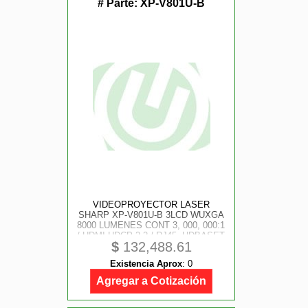
# Parte:
XP-V801U-B
VIDEOPROYECTOR LASER
SHARP XP-V801U-B 3LCD WUXGA
8000 LUMENES CONT 3, 000, 000:1
/ HDMI-HDCP 2.2 / RJ45, HDBASET
$
132,488.61
W/ HDCP 20, 000 HRS
***REQUIERE DE LENTE***
Existencia Aprox
:
0
Agregar a Cotización