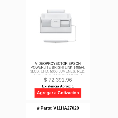
VIDEOPROYECTOR EPSON
POWERLITE BRIGHTLINK 1485FI,
3LCD, UHD, 5000 LUMENES, RED,
HDMI, INTERACTIVO FINGER
$
72,391.96
TOUCH, TIRO ULTRA CORTO
Existencia Aprox
:
1
Agregar a Cotización
# Parte:
V11HA27020