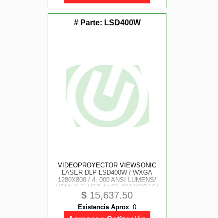
# Parte:
LSD400W
VIDEOPROYECTOR VIEWSONIC
LASER DLP LSD400W / WXGA
1280X800 / 4, 000 ANSI LUMENS/
HDMI X 2/ USB-A/ 30, 000 HORAS/
$
15,637.50
USO 24 HORAS 7 DIAS / TIRO
NORMAL
Existencia Aprox
:
0