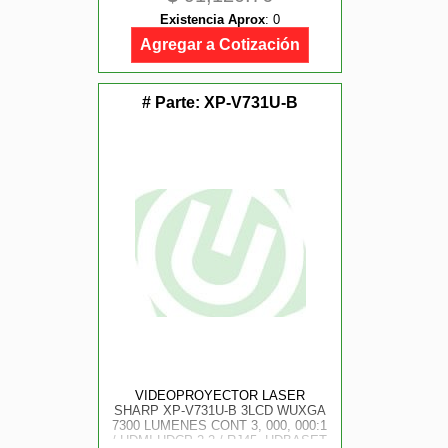
***REQUIERE DE LENTE***
Existencia Aprox
:
0
Agregar a Cotización
# Parte:
XP-V731U-B
VIDEOPROYECTOR LASER
SHARP XP-V731U-B 3LCD WUXGA
7300 LUMENES CONT 3, 000, 000:1
/ HDMI-HDCP 2.2 / RJ45, HDBASET