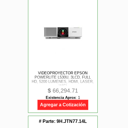
VIDEOPROYECTOR EPSON
POWERLITE L530U, 3LCD, FULL
HD, 5200 LUMENES, HDMI, LASER,
WIFI
$
66,294.71
Existencia Aprox
:
1
Agregar a Cotización
# Parte:
9H.JTN77.14L