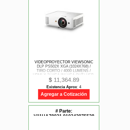
VIDEOPROYECTOR VIEWSONIC
DLP PS502X XGA (1024X768) /
TIRO CORTO / 4000 LUMENS /
HDMI X 2/ VGA IN/ VGA OUT/ USB-
$
11,364.89
A/ RS-232 / 12, 000 HORAS/
BOCINA INTERNA
Existencia Aprox
:
4
Agregar a Cotización
# Parte:
V11HA78021,010343975538