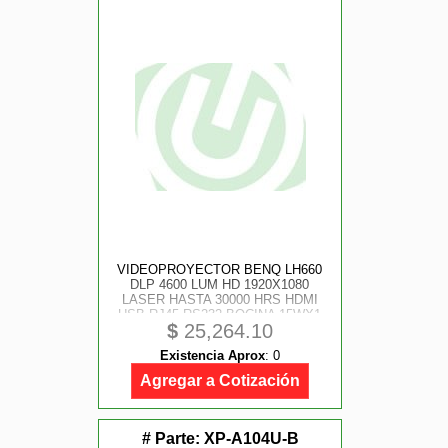
VIDEOPROYECTOR BENQ LH660
DLP 4600 LUM HD 1920X1080
LASER HASTA 30000 HRS HDMI
USB RJ45 RS232 BOCINA 15WX1
$
25,264.10
TRES AÑOS DE GARANTIA
Existencia Aprox
:
0
Agregar a Cotización
# Parte:
XP-A104U-B