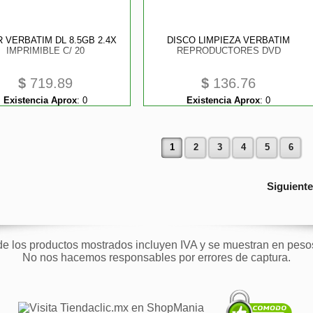
R VERBATIM DL 8.5GB 2.4X
DISCO LIMPIEZA VERBATIM
IMPRIMIBLE C/ 20
REPRODUCTORES DVD
$
719.89
$
136.76
Existencia Aprox
:
0
Existencia Aprox
:
0
1
2
3
4
5
6
Siguient
de los productos mostrados incluyen IVA y se muestran en pes
No nos hacemos responsables por errores de captura.