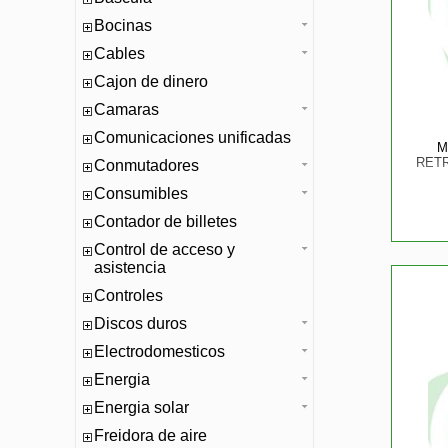
Bocinas
Cables
Cajon de dinero
Camaras
Comunicaciones unificadas
M
RET
Conmutadores
Consumibles
Contador de billetes
Control de acceso y
asistencia
Controles
Discos duros
Electrodomesticos
Energia
Energia solar
Freidora de aire