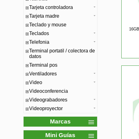
Tarjeta controladora
Tarjeta madre
Teclado y mouse
16GB
Teclados
Telefonia
Terminal portatil / colectora de
datos
Terminal pos
Ventiladores
Video
Videoconferencia
Videograbadores
Videoproyector
Marcas
Mini Guías