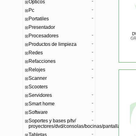
Opticos
Pc
Portatiles
Presentador
D
Procesadores
GR
Productos de limpieza
Redes
Refacciones
Relojes
Scanner
Scooters
Servidores
Smart home
Software
Soportes y bases p/tv/
proyectores/dvd/consolas/bocinas/pantallas/mono
Tabletas