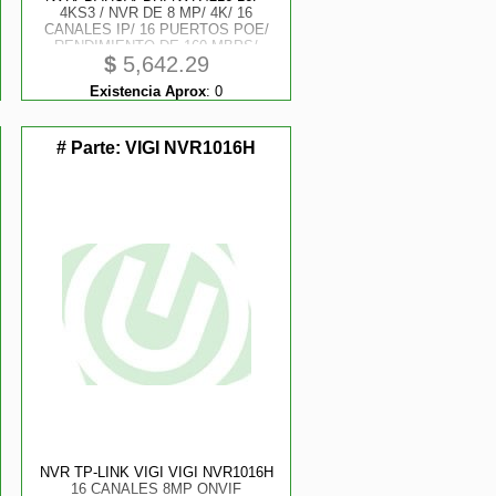
4KS3 / NVR DE 8 MP/ 4K/ 16
CANALES IP/ 16 PUERTOS POE/
RENDIMIENTO DE 160 MBPS/
$
5,642.29
SMART H.265/ 2 BAHIAS DE
DISCOS DUROS/ SALIDAS DE
Existencia Aprox
:
0
VIDEO HDMIVGA/ 42 ES DE
ALARMAS/ SOPOR
# Parte:
VIGI NVR1016H
NVR TP-LINK VIGI VIGI NVR1016H
16 CANALES 8MP ONVIF