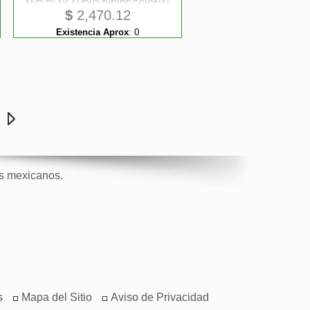
AND PLAY AUDIO BIDIRECCIONAL
$
2,470.12
8- CHANNEL
Existencia Aprox
:
0
e
os mexicanos.
s
Mapa del Sitio
Aviso de Privacidad