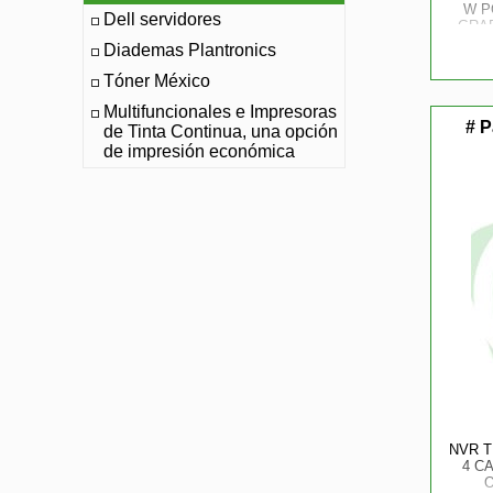
W P
Dell servidores
GRAB
Diademas Plantronics
S
Tóner México
Multifuncionales e Impresoras
# P
de Tinta Continua, una opción
de impresión económica
NVR T
4 C