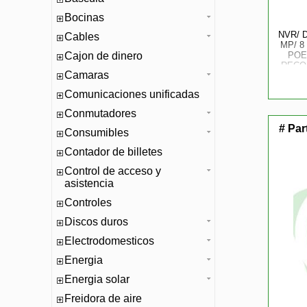
Bocinas
NVR/ D
Cables
MP/ 8
Cajon de dinero
POE
RECO
Camaras
HAST
ROS
Comunicaciones unificadas
Conmutadores
# Par
Consumibles
Contador de billetes
Control de acceso y
asistencia
Controles
Discos duros
Electrodomesticos
Energia
Energia solar
Freidora de aire