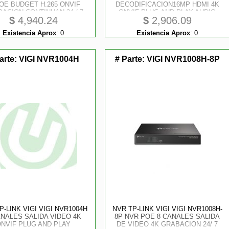
OE BUDGET H.265 ONVIF
DECODIFICACION16MP HDMI 4K
ACION CONTINUAN 24 / 7
ONVIF PLUG AND PLAY AUDIO
$
4,940.24
$
2,906.09
AUDIO BIDIRECCIONAL
BIDIRECCIONAL SUPERVISION
UPERVISION REMOTA
REMOTA GRABACION 24/ 7 H.265
Existencia Aprox
:
0
Existencia Aprox
:
0
IMAGEN 8MP
arte:
VIGI NVR1004H
# Parte:
VIGI NVR1008H-8P
P-LINK VIGI VIGI NVR1004H
NVR TP-LINK VIGI VIGI NVR1008H-
ANALES SALIDA VIDEO 4K
8P NVR POE 8 CANALES SALIDA
ONVIF PLUG AND PLAY
DE VIDEO 4K GRABACION 24/ 7