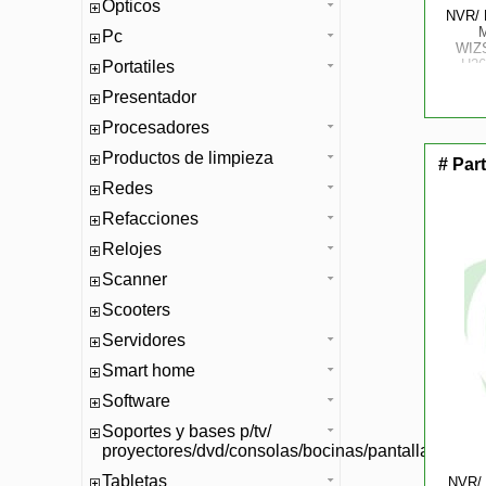
Opticos
NVR/ 
M
Pc
WIZ
H26
Portatiles
MBP
Presentador
RE
PROT
Procesadores
P
Productos de limpieza
# Par
Redes
Refacciones
Relojes
Scanner
Scooters
Servidores
Smart home
Software
Soportes y bases p/tv/
proyectores/dvd/consolas/bocinas/pantallas/mono
Tabletas
NVR/ 