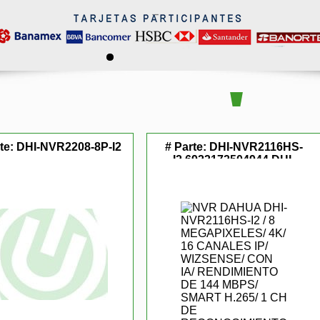
te:
DHI-NVR2208-8P-I2
# Parte:
DHI-NVR2116HS-
I2,6923172504944,DHI-
NVR2116HS-I2