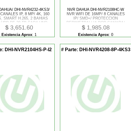
DAHUA/ DHI-NVR4232-4KS3/
NVR DAHUA DHI-NVR2108HC-W
 CANALES IP, 8 MP/ 4K, 160
NVR WIFI DE 16MP/ 8 CANALES
, SMART H.265, 2 BAHIAS
IP/ SMD+/ PROTECCION
 HDD DE 20 TB CADA UNO,
PERIMETRAL/ IA POR CAMARA/
$
3,651.60
$
1,985.08
 VGA, SOPORTA CAMARAS
H.265/ SALIDAS HDMI AND VGA/ 1
SENSE Y 2 CANALES SMD
BAHIA HDD/ 1 E AND S DE AUDIO/
Existencia Aprox
:
1
Existencia Aprox
:
0
PLUS
ONVIF
te:
DHI-NVR2104HS-P-I2
# Parte:
DHI-NVR4208-8P-4KS3