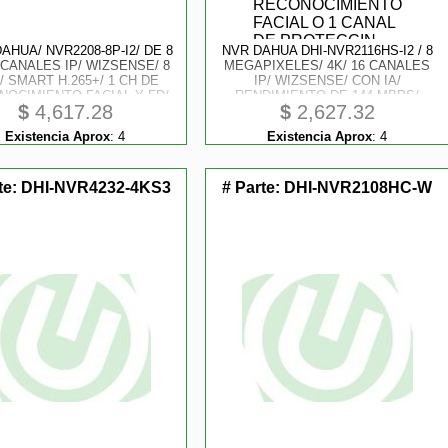
AHUA/ NVR2208-8P-I2/ DE 8
NVR DAHUA DHI-NVR2116HS-I2 / 8
 CANALES IP/ WIZSENSE/ 8
MEGAPIXELES/ 4K/ 16 CANALES
/ SMART H.265+/ 1 CH DE
IP/ WIZSENSE/ CON IA/
NOCIMIENTO FACIAL Y FD/
RENDIMIENTO DE 144 MBPS/
$
4,617.28
$
2,627.32
A 10 BASES DE DATOS DE
SMART H.265/ 1 CH DE
TROS/ 2 PUERTOS SATA/
RECONOCIMIENTO FACIAL O 1
Existencia Aprox
:
4
Existencia Aprox
:
4
SMD PLUS/ MAX.
CANAL DE PROTECCIN
DECODIFICACION D
PERIMETRAL O 4 CANALES DE
te:
DHI-NVR4232-4KS3
# Parte:
DHI-NVR2108HC-W