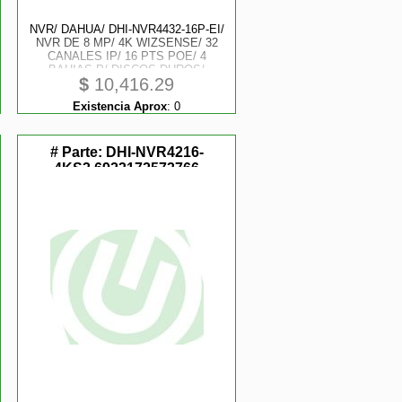
NVR/ DAHUA/ DHI-NVR4432-16P-EI/
NVR DE 8 MP/ 4K WIZSENSE/ 32
CANALES IP/ 16 PTS POE/ 4
BAHIAS P/ DISCOS DUROS/
$
10,416.29
SMART H.265+/ 1 CANAL DE
RECONOCIMIENTO FACIAL/ SMD
Existencia Aprox
:
0
PLUS/ RENDIMIENTO DE 256
MBPS/ QUICK
# Parte:
DHI-NVR4216-
4KS3,6923172573766