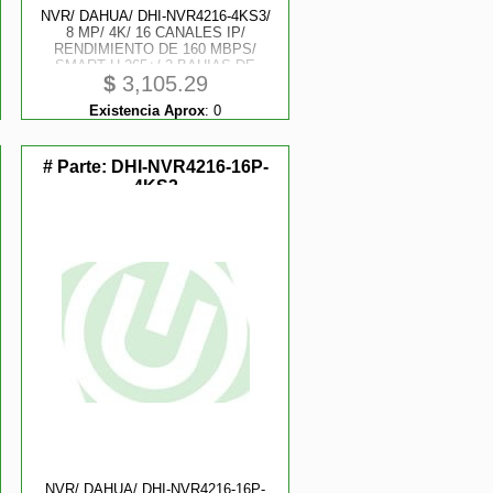
NVR/ DAHUA/ DHI-NVR4216-4KS3/
8 MP/ 4K/ 16 CANALES IP/
RENDIMIENTO DE 160 MBPS/
SMART H.265+/ 2 BAHIAS DE
$
3,105.29
DISCOS DUROS/ 4 AND 2 E AND S
DE ALARMAS/ HDMI AND VGA/
Existencia Aprox
:
0
SOPORTA CAMARAS WIZSENSE/
4 CANALES SMD PLU
# Parte:
DHI-NVR4216-16P-
4KS3
NVR/ DAHUA/ DHI-NVR4216-16P-