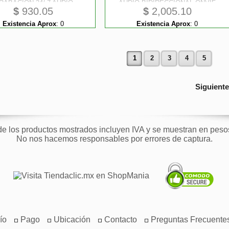
RABACION 24/ 7 AUDIO
AUDIO BIDIRECCIONAL ONVIF
$
930.05
$
2,005.10
IRECCIONAL DETECCION
MONTAJE EN RACK PLUG AND
TELIGENTE H.265 ANCHO
PLAY DETECCION INTELIGENTE
Existencia Aprox
:
0
Existencia Aprox
:
0
BANDA 80MBPS
1
2
3
4
5
Siguient
de los productos mostrados incluyen IVA y se muestran en pes
No nos hacemos responsables por errores de captura.
ío
Pago
Ubicación
Contacto
Preguntas Frecuente