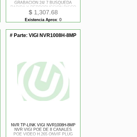
GRABACION 24/ 7 BUSQUEDA
RAPIDA Y REPRODUCCION DISCO
$
1,307.68
DURO HASTA 10 TB H.265
MONITOREO REMOTO
Existencia Aprox
:
0
# Parte:
VIGI NVR1008H-8MP
NVR TP-LINK VIGI NVR1008H-8MP
NVR VIGI POE DE 8 CANALES
POE VIDEO H.265 ONVIF PLUG