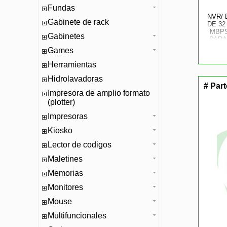
Fundas
NVR/ 
Gabinete de rack
DE 32
MBPS
Gabinetes
PARA
HDMI
Games
WIZ
Herramientas
Hidrolavadoras
# Par
Impresora de amplio formato
(plotter)
Impresoras
Kiosko
Lector de codigos
Maletines
Memorias
Monitores
Mouse
Multifuncionales