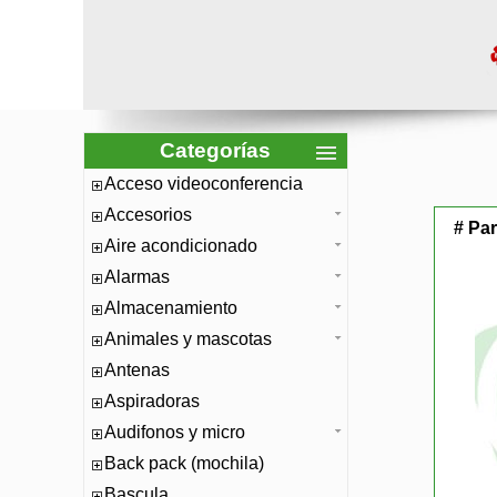
Categorías
Acceso videoconferencia
Accesorios
# Par
Aire acondicionado
Alarmas
Almacenamiento
Animales y mascotas
Antenas
Aspiradoras
Audifonos y micro
Back pack (mochila)
Bascula