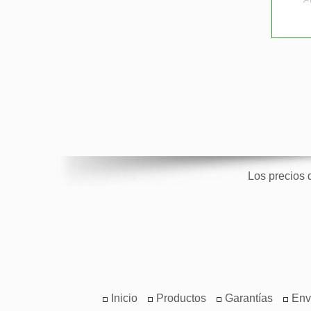
G
BID
IN
Los precios 
Inicio
Productos
Garantías
Env