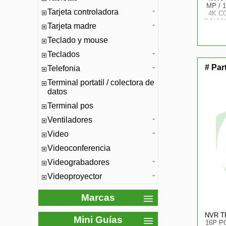
MP / 
Tarjeta controladora
4K C
BAHIA
Tarjeta madre
DE R
FD/
Teclado y mouse
ROST
Teclados
# Par
Telefonia
Terminal portatil / colectora de
datos
Terminal pos
Ventiladores
Video
Videoconferencia
Videograbadores
Videoproyector
Marcas
NVR TP
Mini Guías
16P P