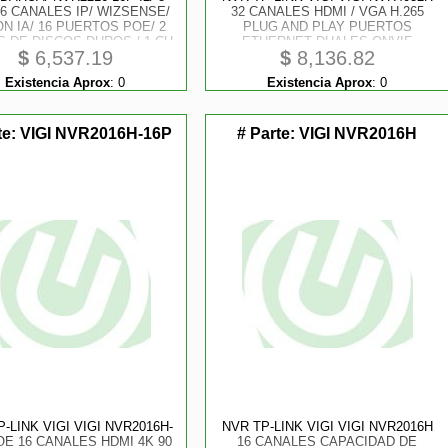
16 CANALES IP/ WIZSENSE/
32 CANALES HDMI / VGA H.265
ON IA/ 16 PUERTOS POE/ 2
PLUG AND PLAY PUERTOS
S DE DISCOS DUROS / 1 CH
ETHERNET DUALES ONVIF
$
6,537.19
$
8,136.82
ECONOCIMIENTO FACIAL Y
MONTAJE EN RACK
 10 BASES DE DATOS DE
Existencia Aprox
:
0
Existencia Aprox
:
0
ROS/ H.265/ SMD PLUS/ IA
te:
VIGI NVR2016H-16P
# Parte:
VIGI NVR2016H
-LINK VIGI VIGI NVR2016H-
NVR TP-LINK VIGI VIGI NVR2016H
OE 16 CANALES HDMI 4K 90
16 CANALES CAPACIDAD DE