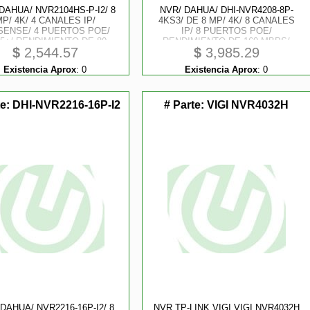
DAHUA/ NVR2104HS-P-I2/ 8
NVR/ DAHUA/ DHI-NVR4208-8P-
P/ 4K/ 4 CANALES IP/
4KS3/ DE 8 MP/ 4K/ 8 CANALES
SENSE/ 4 PUERTOS POE/
IP/ 8 PUERTOS POE/
5+/ RENDIMIENTO DE 80
RENDIMIENTO DE 160 MBPS/
$
2,544.57
$
3,985.29
S/ HDMI Y VGA/ 1 CH DE
H.265+/ 2 BAHIAS HDD / SOPORTA
CONOCIMIENTO FACIAL/
CAMARAS WIZSENSE/ HDMI 4K
Existencia Aprox
:
0
Existencia Aprox
:
0
ECCION PERIMETRAL/ SMD
AND VGA/ 4 CAN. SMD PLUS/ E
LUS/ 1 BAHIA DE DISCO
AND S DE ALARMA
te:
DHI-NVR2216-16P-I2
# Parte:
VIGI NVR4032H
tores
DAHUA/ NVR2216-16P-I2/ 8
NVR TP-LINK VIGI VIGI NVR4032H