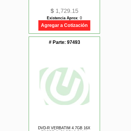
$
1,729.15
Existencia Aprox
:
0
Agregar a Cotización
# Parte:
97493
DVD-R VERBATIM 4.7GB 16X