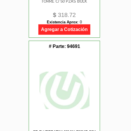
TORRE C/ 50 PZAS BULK
$
318.72
Existencia Aprox
:
0
Agregar a Cotización
# Parte:
94691