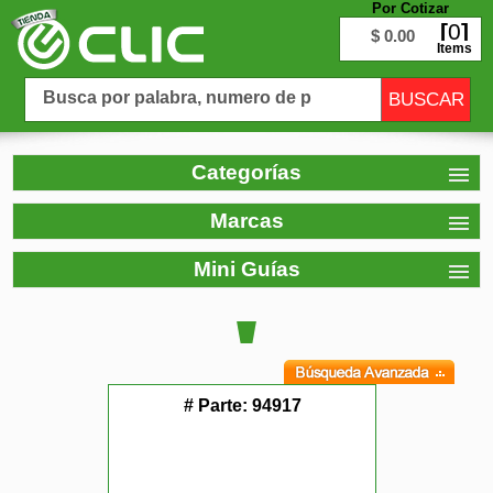
Por Cotizar
0
$ 0.00
Items
Categorías
Marcas
Mini Guías
# Parte:
94917