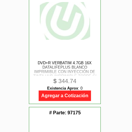
DVD+R VERBATIM 4.7GB 16X
DATALIFEPLUS BLANCO
IMPRIMIBLE CON INYECCIÓN DE
TINTA HUB IMPRIMIBLE TORRE C/
$
344.74
50 PZAS
Existencia Aprox
:
0
Agregar a Cotización
# Parte:
97175