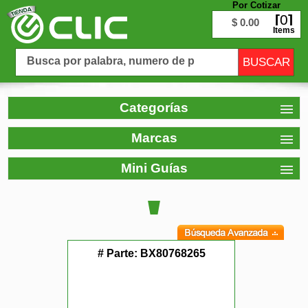
Por Cotizar
0
$ 0.00
Items
Categorías
Marcas
Mini Guías
# Parte:
BX80768265