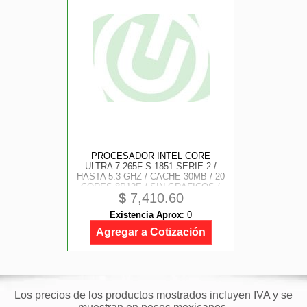
PROCESADOR INTEL CORE
ULTRA 7-265F S-1851 SERIE 2 /
HASTA 5.3 GHZ / CACHE 30MB / 20
CORES 8P12E / SIN GRAFICOS /
$
7,410.60
CON DISIPADOR / GAMER ALTO
Existencia Aprox
:
0
Agregar a Cotización
Los precios de los productos mostrados incluyen IVA y se