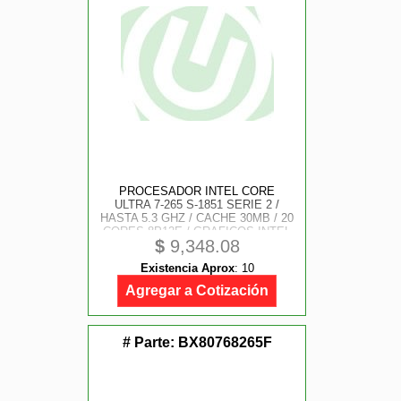
PROCESADOR INTEL CORE
ULTRA 7-265 S-1851 SERIE 2 /
HASTA 5.3 GHZ / CACHE 30MB / 20
CORES 8P12E / GRAFICOS INTEL
$
9,348.08
/ VPRO / CON DISIPADOR /
GAMER ALTO
Existencia Aprox
:
10
Agregar a Cotización
# Parte:
BX80768265F