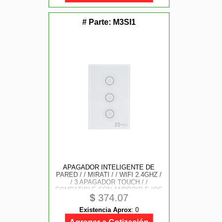
# Parte:
M3SI1
APAGADOR INTELIGENTE DE
PARED / / MIRATI / / WIFI 2.4GHZ /
/ 3 APAGADOR TOUCH / /
COMPATIBLE CON ANDROID E IOS
$
374.07
/ / FUNCIONA CON ALEXA Y
ASISTENTE DE GOOGLE
Existencia Aprox
:
0