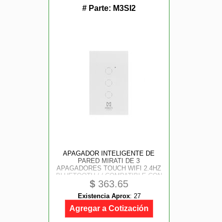
# Parte:
M3SI2
APAGADOR INTELIGENTE DE
PARED MIRATI DE 3
APAGADORES TOUCH WIFI 2.4HZ
BLUETOOTH / / COMPATIBLE CON
$
363.65
ANDROID E IOS / / FUNCIONA CON
ALEXA Y ASISTENTE DE GOOGLE
Existencia Aprox
:
27
Agregar a Cotización