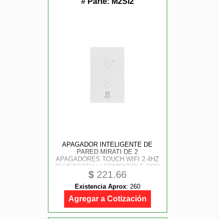
# Parte:
M2SI2
APAGADOR INTELIGENTE DE
PARED MIRATI DE 2
APAGADORES TOUCH WIFI 2.4HZ
BLUETOOTH / / COMPATIBLE CON
$
221.66
ANDROID E IOS / / FUNCIONA CON
ALEXA Y ASISTENTE DE GOOGLE
Existencia Aprox
:
260
Agregar a Cotización