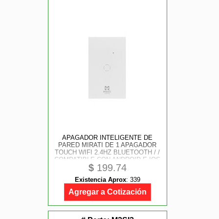
APAGADOR INTELIGENTE DE
PARED MIRATI DE 1 APAGADOR
TOUCH WIFI 2.4HZ BLUETOOTH / /
COMPATIBLE CON ANDROID E IOS
$
199.74
/ / FUNCIONA CON ALEXA Y
ASISTENTE DE GOOGLE
Existencia Aprox
:
339
Agregar a Cotización