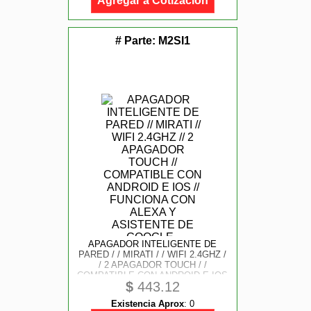
Agregar a Cotización
# Parte:
M2SI1
APAGADOR INTELIGENTE DE
PARED / / MIRATI / / WIFI 2.4GHZ /
/ 2 APAGADOR TOUCH / /
COMPATIBLE CON ANDROID E IOS
$
443.12
/ / FUNCIONA CON ALEXA Y
ASISTENTE DE GOOGLE
Existencia Aprox
:
0