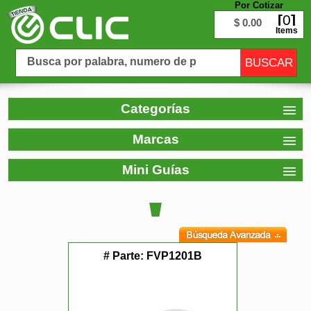
Por Cotizar
0
$ 0.00
Items
Categorías
Marcas
Mini Guías
# Parte:
FVP1201B