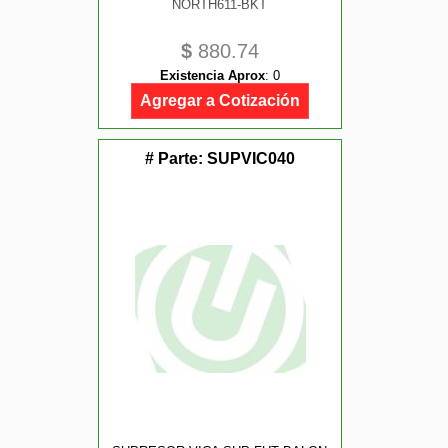
NORTH611-BKT
$
880.74
Existencia Aprox
:
0
Agregar a Cotización
# Parte:
SUPVIC040