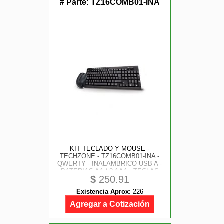
# Parte:
TZ16COMB01-INA
KIT TECLADO Y MOUSE -
TECHZONE - TZ16COMB01-INA -
QWERTY - INALAMBRICO USB A -
BATERIAS AA / 2 AAA - TECLAS
$
250.91
105 - 2.4GHZ - 1600 DPIS - 3
BOTONES + SCROLL - NEGRO
Existencia Aprox
:
226
Agregar a Cotización