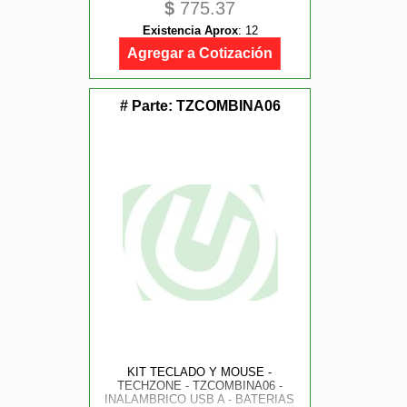
$
775.37
RECARGABLE / DONGLE BT / 65 /
WIN - MAC / ESPAÑOL / 118
Existencia Aprox
:
12
TECLAS / 2000 DPI / OPTICO /
NEGRO-GRIS / AC-940177
Agregar a Cotización
# Parte:
TZCOMBINA06
KIT TECLADO Y MOUSE -
TECHZONE - TZCOMBINA06 -
INALAMBRICO USB A - BATERIAS