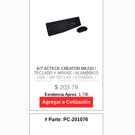
KIT ACTECK CREATOR MK210 /
TECLADO Y MOUSE / ALAMBRICO
USB / 105 TECLAS / ESPAÑOL /
WINDOWS / OPTICO / 2 BOTONES
$
203.79
SCROLL / 1000 DPI / NEGRO / AC-
928984
Existencia Aprox
:
1,736
Agregar a Cotización
# Parte:
PC-201076