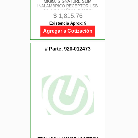
MK950 SIGNATURE SLIM
INALAMBRICO RECEPTOR USB
BOLT (ESPAÑOL) BLANCO
$
1,815.76
Existencia Aprox
:
9
Agregar a Cotización
# Parte:
920-012473