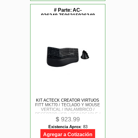
# Parte:
AC-
936248,7506215936248
KIT ACTECK CREATOR VIRTUOS
FITT MK770 / TECLADO Y MOUSE
VERTICAL / INALAMBRICO /
RECEPTOR USB / RECARGABLE /
$
923.99
118 TECLAS / ESPAÑOL /
MULTIMEDIA / OPTICO / 2400 DPI
Existencia Aprox
:
83
AJUSTABLE / NEGRO / AC-936248
Agregar a Cotización