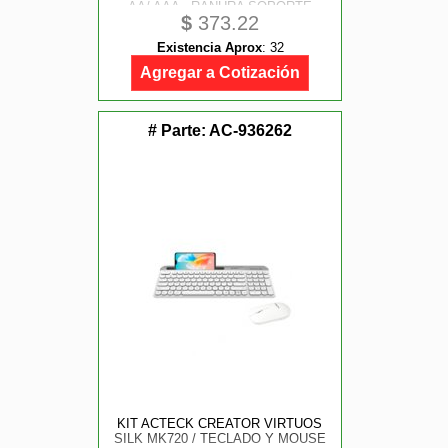
AA/ AAA - RANURA SOPORTE
$
373.22
PARA MOVIL 8 PULGADAS
Existencia Aprox
:
32
Agregar a Cotización
# Parte:
AC-936262
KIT ACTECK CREATOR VIRTUOS
SILK MK720 / TECLADO Y MOUSE