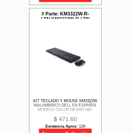
# Parte:
KM3322W-R-
LTN,KM3322W-R-LTN
KIT TECLADO Y MOUSE KM3322W
INALAMBRICO DELL EN ESPAÑOL
MODELO COLOR NEGRO 580-
AKCU
$
471.60
Existencia Aprox
:
129