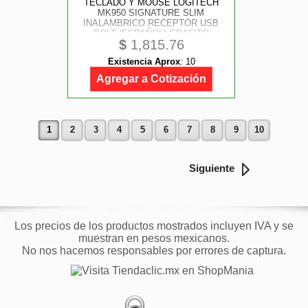
TECLADO Y MOUSE LOGITECH
MK950 SIGNATURE SLIM
INALAMBRICO RECEPTOR USB
BOLT (ESPAÑOL) GRAFITO
$
1,815.76
Existencia Aprox
:
10
Agregar a Cotización
1
2
3
4
5
6
7
8
9
10
Siguiente
Los precios de los productos mostrados incluyen IVA y se
muestran en pesos mexicanos.
No nos hacemos responsables por errores de captura.