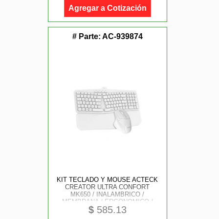
Agregar a Cotización
# Parte:
AC-939874
KIT TECLADO Y MOUSE ACTECK
CREATOR ULTRA CONFORT
MK650 / INALAMBRICO /
MEMBRANA / ERGONOMICO /
$
585.13
REPOSABRAZOS / BLANCO / AC-
939874