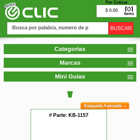
Por Cotizar
0
$ 0.00
Items
Categorías
Marcas
Mini Guías
# Parte:
KB-1157