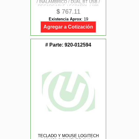
/ INALAMBRICO / DUAL BT USB /
RECARGABLE / ESPAÑOL / 100
$
767.11
TECLAS / MULTIMEDIA / RANURA
P / DISPOSITIVOS / 4000 DPI /
Existencia Aprox
:
19
OPTICO / BLANCO / AC-936262
Agregar a Cotización
# Parte:
920-012594
TECLADO Y MOUSE LOGITECH