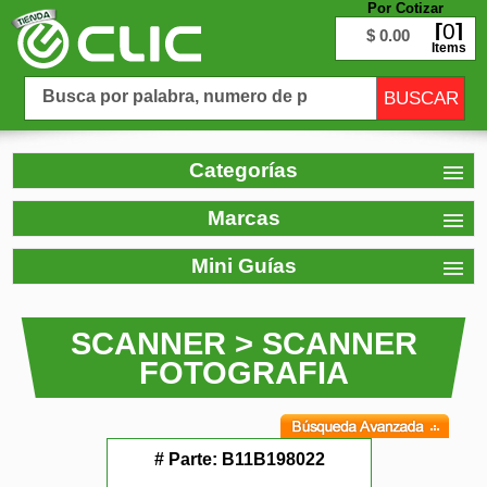
Por Cotizar
0
$ 0.00
Items
Categorías
Marcas
Mini Guías
SCANNER > SCANNER
FOTOGRAFIA
# Parte:
B11B198022