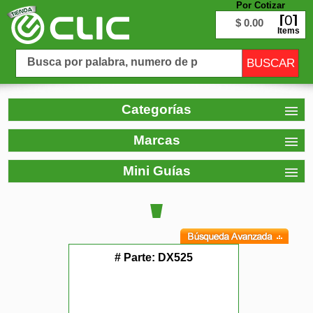
Por Cotizar
0
$ 0.00
Items
Categorías
Marcas
Mini Guías
# Parte:
DX525