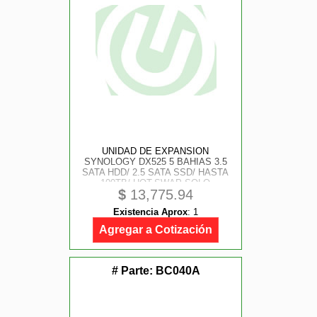
UNIDAD DE EXPANSION
SYNOLOGY DX525 5 BAHIAS 3.5
SATA HDD/ 2.5 SATA SSD/ HASTA
100TB/ HOT-SWAP SOLO
$
13,775.94
COMPATIBLE CON DS925, DS1825,
DS1525, DS725.
Existencia Aprox
:
1
Agregar a Cotización
# Parte:
BC040A