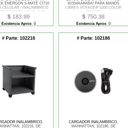
K ENERGON S-MATE CI710
9J334AA#ABA/ PARA MANOS
A CELULAR / INALAMBRICO
LIBRES VOYAGER 5200 COLOR
RGA RAPIDA / 15 W - 5 W /
NEGRO
$
183.99
$
750.38
BLE / CARGA SIMULTANEA
TIPO C / NEGRO / AC-937160
Existencia Aprox
:
0
Existencia Aprox
:
0
# Parte:
102216
# Parte:
102186
RGADOR INALAMBRICO,
CARGADOR INALAMBRICO,
ANHATTAN, 102216, DE
MANHATTAN, 102186, DE