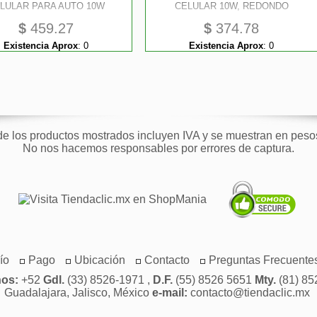
LULAR PARA AUTO 10W
CELULAR 10W, REDONDO
$
459.27
$
374.78
Existencia Aprox
:
0
Existencia Aprox
:
0
de los productos mostrados incluyen IVA y se muestran en pes
No nos hacemos responsables por errores de captura.
ío
Pago
Ubicación
Contacto
Preguntas Frecuente
nos:
+52
Gdl.
(33) 8526-1971 ,
D.F.
(55) 8526 5651
Mty.
(81) 85
Guadalajara, Jalisco, México
e-mail:
contacto@tiendaclic.mx