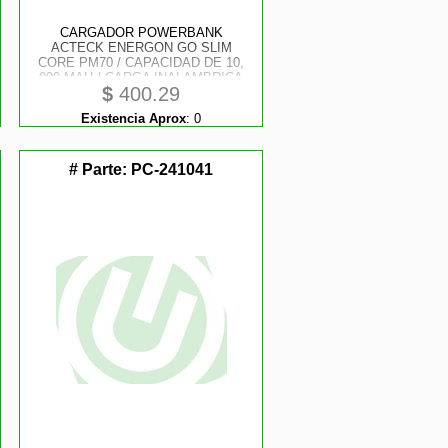
CARGADOR POWERBANK
ACTECK ENERGON GO SLIM
CORE PM70 / CAPACIDAD DE 10,
000 MAH / CARGA INALAMBRICA
$
400.29
MAGNETICA / 20 W QI2 / DISEÑO
SUPER DELGADO / 3C STANDARD
Existencia Aprox
:
0
/ ELITE SERIES / NEGRO / AC-
945622
# Parte:
PC-241041