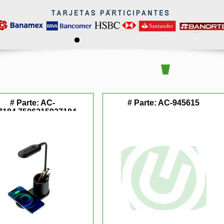
# Parte:
AC-
# Parte:
AC-945615
7184,7506215937184