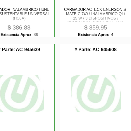
ADOR INALAMBRICO HUNE
CARGADOR ACTECK ENERGON S-
 SUSTENTABLE UNIVERSAL
MATE CI740 / INALAMBRICO QI /
(HOJA)
15 W / 3 DISPOSITIVOS /
COMPATIBLE CON APPLE / AC-
$
386.83
$
359.95
937139
Existencia Aprox
:
36
Existencia Aprox
:
4
# Parte:
AC-945639
# Parte:
AC-945608