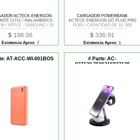
GADOR ACTECK ENERGON
CARGADOR POWERBANK
ATE CI711 / INALAMBRICO
ACTECK ENERGON GO PLUG PRO
5 W / APPLE - SAMSUNG / QI
PG60 / CAPACIDAD DE 10, 000
1 DISPOSITIVO / INCLUYE
MAH / USB-C CON CABLE
$
198.06
$
336.91
ARA / NEGRO / AC-937184
INTEGRADO 22.5 W / ULTRA
COMPACTO Y LIGERO / 3C
Existencia Aprox
:
7
Existencia Aprox
:
1
STANDARD / ELITE SERIES /
NEGRO / AC-945615
te:
AT-ACC-WI-001BOS
# Parte:
AC-
937139,7506215937139