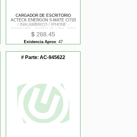
CARGADOR DE ESCRITORIO
ACTECK ENERGON S-MATE CI720
/ INALAMBRICO / IPHONE -
SAMSUNG - CARGA QI / 3W - 15W
$
268.45
/ PARA 3 DISPOSITIVOS /
CONEXION USB C / NEGRO / AC-
Existencia Aprox
:
47
937153
# Parte:
AC-945622