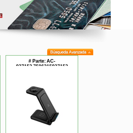
# Parte:
AC-
937153,7506215937153