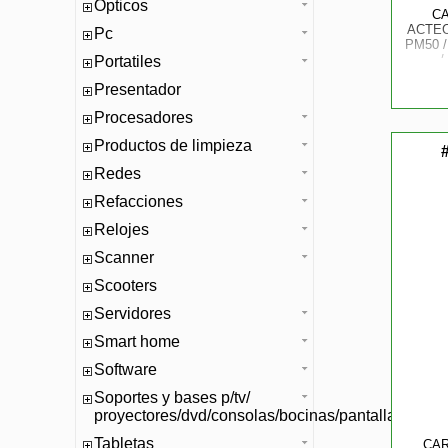
Opticos
C
ACTEC
Pc
PM50 
Portatiles
MAGNE
Presentador
STA
Procesadores
Productos de limpieza
Redes
Refacciones
Relojes
Scanner
Scooters
Servidores
Smart home
Software
Soportes y bases p/tv/
proyectores/dvd/consolas/bocinas/pantallas/mono
Tabletas
CAR