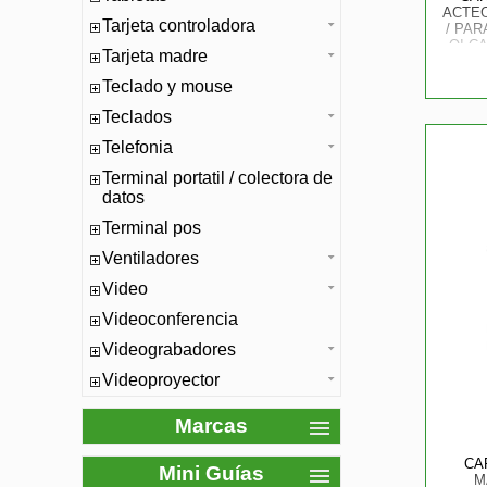
ACTEC
Tarjeta controladora
/ PAR
QI CA
Tarjeta madre
PLEGA
/ USB 
Teclado y mouse
Teclados
Telefonia
Terminal portatil / colectora de
datos
Terminal pos
Ventiladores
Video
Videoconferencia
Videograbadores
Videoproyector
Marcas
CA
Mini Guías
M