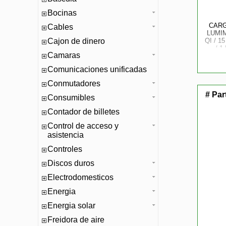
Bocinas
CAR
Cables
LUMIM
Cajon de dinero
QI / 1
/ 
Camaras
LAMP
Comunicaciones unificadas
Conmutadores
# Par
Consumibles
Contador de billetes
Control de acceso y
asistencia
Controles
Discos duros
Electrodomesticos
Energia
Energia solar
Freidora de aire