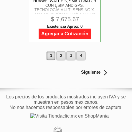
HUAWEI WATCH 5, SMARTWATCH
CON ESIM AND GPS,
TECNOLOGÍA MULTI-SENSING X-
TAP, MEDICIÓN DE OXÍGENO EN
$
7,675.67
SANGRE EN LA YEMA DEL DEDO,
PANORAMA DE SALUD, IOS Y
Existencia Aprox
:
0
ANDROID, 42MM, COLOR BLANCO
Agregar a Cotización
1
2
3
4
Siguiente
Los precios de los productos mostrados incluyen IVA y se
muestran en pesos mexicanos.
No nos hacemos responsables por errores de captura.