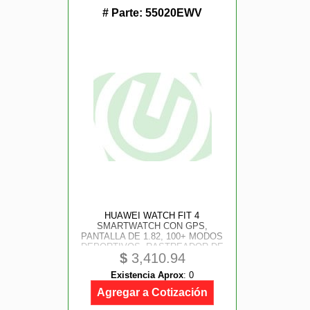
# Parte:
55020EWV
HUAWEI WATCH FIT 4
SMARTWATCH CON GPS,
PANTALLA DE 1.82, 100+ MODOS
DEPORTIVOS, RASTREADOR DE
$
3,410.94
FITNESS CON SPO AND #8322;,
ASISTENTE DE BIENESTAR
Existencia Aprox
:
0
EMOCIONAL, IOS AND ANDROID,
COLOR NEGRO
Agregar a Cotización