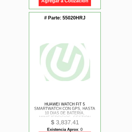
Agregar a Cotización
# Parte:
55020HRJ
HUAWEI WATCH FIT 5
SMARTWATCH CON GPS, HASTA
10 DIAS DE BATERIA,
MINIEJERCICIOS, GESTION
$
3,837.41
AVANZADA DE LA SALUD,
MONITOR DE FRECUENCIA
Existencia Aprox
:
0
CARDIACA, SPO2, PARA