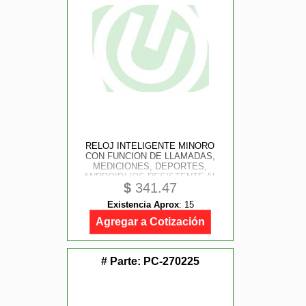
RELOJ INTELIGENTE MINORO
CON FUNCION DE LLAMADAS,
MEDICIONES, DEPORTES,
ANDROID/ IOS RESISTENTE AL
$
341.47
AGUA PERFECT CHOICE
Existencia Aprox
:
15
Agregar a Cotización
# Parte:
PC-270225