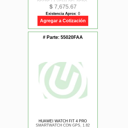
DESDE LA YEMA DEL DEDO,
$
7,675.67
HEALTH GLANCE, ESIM, CON APP
ECG, HRV, DOS MODOS DE
Existencia Aprox
:
0
BATERIA HASTA 11 DIAS,
ANDROID E IOS, COLOR NEGRO
Agregar a Cotización
# Parte:
55020FAA
HUAWEI WATCH FIT 4 PRO
SMARTWATCH CON GPS, 1.82