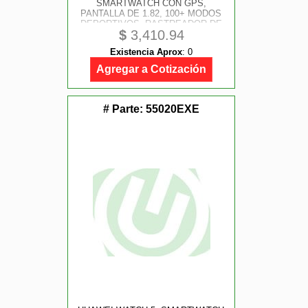
SMARTWATCH CON GPS,
PANTALLA DE 1.82, 100+ MODOS
DEPORTIVOS, RASTREADOR DE
$
3,410.94
FITNESS CON SPO AND #8322;,
ASISTENTE DE BIENESTAR
Existencia Aprox
:
0
EMOCIONAL, IOS AND ANDROID,
COLOR MORADO
Agregar a Cotización
# Parte:
55020EXE