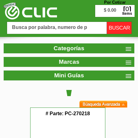
Por Cotizar
0
$ 0.00
Items
Categorías
Marcas
Mini Guías
# Parte:
PC-270218