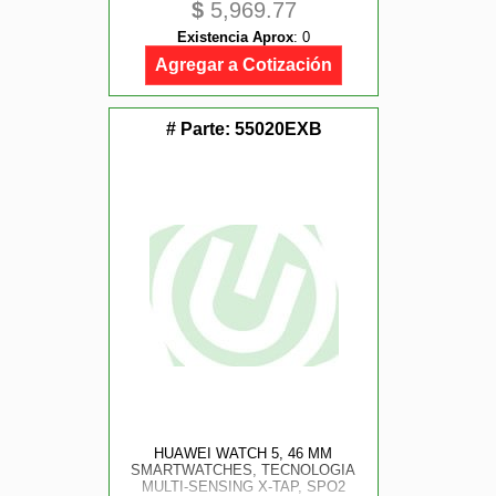
$
5,969.77
DE ECG, BATERIA HASTA 10 DIAS,
PARA OUTDOOR ENTUSIASTAS,
Existencia Aprox
:
0
IOS AND ANDROID, COLOR VERDE
Agregar a Cotización
# Parte:
55020EXB
HUAWEI WATCH 5, 46 MM
SMARTWATCHES, TECNOLOGIA
MULTI-SENSING X-TAP, SPO2