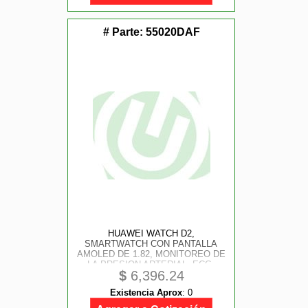
# Parte:
55020DAF
HUAWEI WATCH D2,
SMARTWATCH CON PANTALLA
AMOLED DE 1.82, MONITOREO DE
LA PRESION ARTERIAL, ECG,
$
6,396.24
EXHAUSTIVA DEL SUENO, SPO2,
ASISTENCIA SANITARIA
Existencia Aprox
:
0
FAMILIAR, LLAMADAS, GPS, IOS
Y ANDROID, COLOR NEGRO