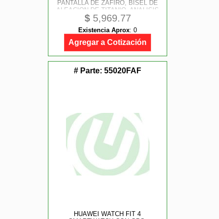
PANTALLA DE ZAFIRO, BISEL DE
ALEACION DE TITANIO, ANALISIS
$
5,969.77
DE ECG, BATERIA HASTA 10 DIAS,
PARA OUTDOOR ENTUSIASTAS,
Existencia Aprox
:
0
IOS AND ANDROID, COLOR
NEGRO
Agregar a Cotización
# Parte:
55020FAF
HUAWEI WATCH FIT 4