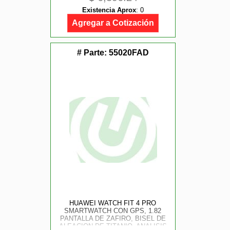
ASISTENCIA SANITARIA
Existencia Aprox
:
0
FAMILIAR, LLAMADAS, GPS, IOS
Y ANDROID, COLOR AZUL
Agregar a Cotización
# Parte:
55020FAD
HUAWEI WATCH FIT 4 PRO
SMARTWATCH CON GPS, 1.82
PANTALLA DE ZAFIRO, BISEL DE
ALEACION DE TITANIO, ANALISIS