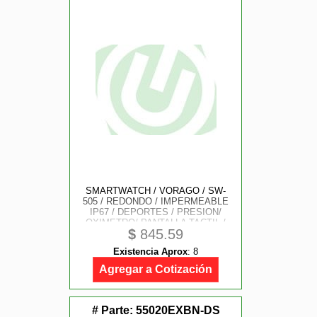
SMARTWATCH / VORAGO / SW-
505 / REDONDO / IMPERMEABLE
IP67 / DEPORTES / PRESION/
OXIMETRO/ PANTALLA TACTIL /
$
845.59
MANOS LIBRES / CHAT GPT + 2
EXTENSIBLES METALICOS
Existencia Aprox
:
8
Agregar a Cotización
# Parte:
55020EXBN-DS