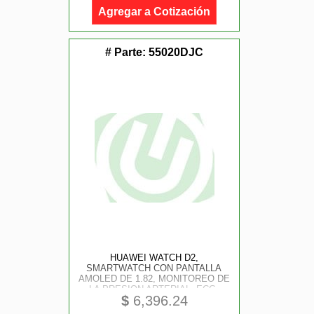
HOMBRES Y MUJERES, IOS Y
Agregar a Cotización
ANDROID, MORADO
# Parte:
55020DJC
HUAWEI WATCH D2,
SMARTWATCH CON PANTALLA
AMOLED DE 1.82, MONITOREO DE
LA PRESION ARTERIAL, ECG,
$
6,396.24
EXHAUSTIVA DEL SUENO, SPO2,
ASISTENCIA SANITARIA