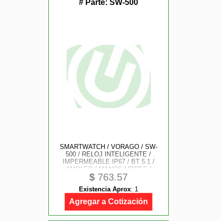
# Parte:
SW-500
SMARTWATCH / VORAGO / SW-
500 / RELOJ INTELIGENTE /
IMPERMEABLE IP67 / BT 5.1 /
AMOLED / MANOS LIBRES /
$
763.57
PRESION/ RITMO CARDIACO /
OXIMETRO / PANTALLA TACTIL +
Existencia Aprox
:
1
EXTENSIBLE BICOLOR / CHAT
GPT
Agregar a Cotización