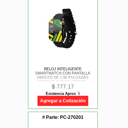
RELOJ INTELIGENTE
SMARTWATCH CON PANTALLA
AMOLED DE 1.96 PULGADAS
PERFECT CHOICE CITRINE -
$
777.17
NEGRO
Existencia Aprox
:
5
Agregar a Cotización
# Parte:
PC-270201