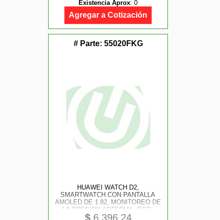
Existencia Aprox
:
0
FAMILIAR, LLAMADAS, GPS, IOS
Y ANDROID, COLOR DORADO
Agregar a Cotización
# Parte:
55020FKG
HUAWEI WATCH D2,
SMARTWATCH CON PANTALLA
AMOLED DE 1.82, MONITOREO DE
LA PRESION ARTERIAL, ECG,
$
6,396.24
EXHAUSTIVA DEL SUENO, SPO2,