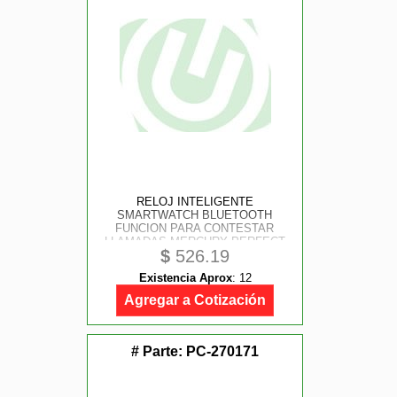
RELOJ INTELIGENTE
SMARTWATCH BLUETOOTH
FUNCION PARA CONTESTAR
LLAMADAS MERCURY PERFECT
$
526.19
CHOICE
Existencia Aprox
:
12
Agregar a Cotización
# Parte:
PC-270171