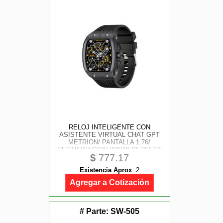
RELOJ INTELIGENTE CON
ASISTENTE VIRTUAL CHAT GPT
METRION/ PANTALLA 1.76/
CERTIFICACION IPX68/ PERFECT
$
777.17
CHOICE
Existencia Aprox
:
2
Agregar a Cotización
# Parte:
SW-505