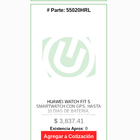
# Parte:
55020HRL
HUAWEI WATCH FIT 5
SMARTWATCH CON GPS, HASTA
10 DIAS DE BATERIA,
MINIEJERCICIOS, GESTION
$
3,837.41
AVANZADA DE LA SALUD,
MONITOR DE FRECUENCIA
Existencia Aprox
:
0
CARDIACA, SPO2, PARA
HOMBRES Y MUJERES, IOS Y
Agregar a Cotización
ANDROID, NEGRO